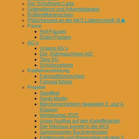
Der Schulhund Carla
Gottesdienst und Adventsbasteln
Rollbrettführerschein
Plätzchenzeit an der AKS Lüdenscheid! 🍪🎄
Pause
Hof-Pausen
Disko-Pausen
AG´s
Unsere AG´s
Die „Nähmaschinen AG“
Tanz AG
Schülerzeitung
Radfahrausbildung
Fahrradführerschein
Fahrrad fahren
Projekte
Sportfest
Sankt Martin
Märchenerzählerin begeistert 3. und 4.
Klassen
Weltspartag 2025
Unser Ausflug auf den Kartoffelacker
Der Nikolaus kommt in die AKS
Gemeinsames Backvergnügen
Kletterwald und Bienenpfad mit dem 3.