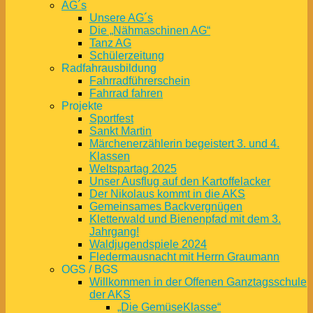
AG´s
Unsere AG´s
Die „Nähmaschinen AG“
Tanz AG
Schülerzeitung
Radfahrausbildung
Fahrradführerschein
Fahrrad fahren
Projekte
Sportfest
Sankt Martin
Märchenerzählerin begeistert 3. und 4.
Klassen
Weltspartag 2025
Unser Ausflug auf den Kartoffelacker
Der Nikolaus kommt in die AKS
Gemeinsames Backvergnügen
Kletterwald und Bienenpfad mit dem 3.
Jahrgang!
Waldjugendspiele 2024
Fledermausnacht mit Herrn Graumann
OGS / BGS
Willkommen in der Offenen Ganztagsschule
der AKS
„Die GemüseKlasse“