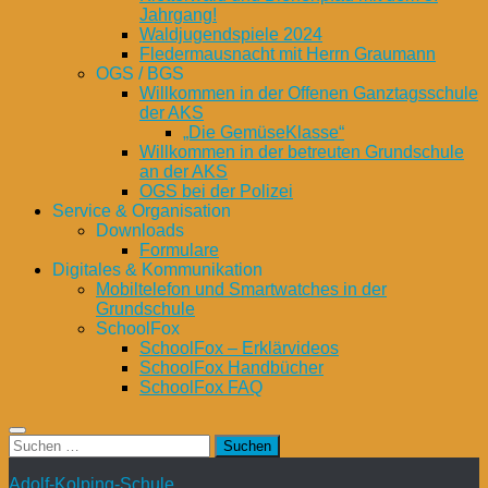
Jahrgang!
Waldjugendspiele 2024
Fledermausnacht mit Herrn Graumann
OGS / BGS
Willkommen in der Offenen Ganztagsschule
der AKS
„Die GemüseKlasse“
Willkommen in der betreuten Grundschule
an der AKS
OGS bei der Polizei
Service & Organisation
Downloads
Formulare
Digitales & Kommunikation
Mobiltelefon und Smartwatches in der
Grundschule
SchoolFox
SchoolFox – Erklärvideos
SchoolFox Handbücher
SchoolFox FAQ
Suchen
nach:
Adolf-Kolping-Schule