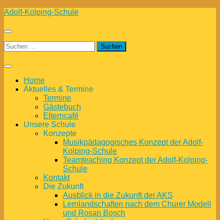
Zum
Adolf-Kolping-Schule
Inhalt
springen
Suchen
nach:
Home
Aktuelles & Termine
Termine
Gästebuch
Elterncafé
Unsere Schule
Konzepte
Musikpädagogisches Konzept der Adolf-
Kolping-Schule
Teamteaching Konzept der Adolf-Kolping-
Schule
Kontakt
Die Zukunft
Ausblick in die Zukunft der AKS
Lernlandschaften nach dem Churer Modell
und Rosan Bosch