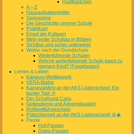
Hüpfkästchen
A – Z
Hausaufgabenhelfer
Sponsoring
Die Geschichte unserer Schule
Praktikum
Engel der Kulturen
Mein erster Schultag in Bildern
Sichtbar und sicher unterwegs
Wohin nach der Grundschule
Weiterführende Schulen
Welche weiterführende Schule passt zu
meinem Kind? (Fragebogen)
Lernen & Leben
Känguru-Wettbewerb
VERA Mathe
Karnevalsfest an der AKS Lüdenscheid: Ein
bunter Tag! 🎉
Der Schulhund Carla
Gottesdienst und Adventsbasteln
Rollbrettführerschein
Plätzchenzeit an der AKS Lüdenscheid! 🍪🎄
Pause
Hof-Pausen
Disko-Pausen