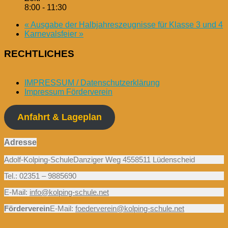
8:00 - 11:30
«
Ausgabe der Halbjahreszeugnisse für Klasse 3 und 4
Karnevalsfeier
»
RECHTLICHES
IMPRESSUM / Datenschutzerklärung
Impressum Förderverein
Anfahrt & Lageplan
Adresse
Adolf-Kolping-SchuleDanziger Weg 4558511 Lüdenscheid
Tel.: 02351 – 9885690
E-Mail:
info@kolping-schule.net
Förderverein
E-Mail:
foederverein@kolping-schule.net