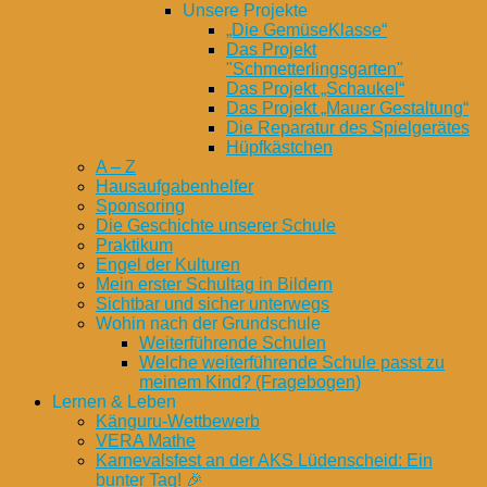
Unsere Projekte
„Die GemüseKlasse“
Das Projekt
"Schmetterlingsgarten"
Das Projekt „Schaukel“
Das Projekt „Mauer Gestaltung“
Die Reparatur des Spielgerätes
Hüpfkästchen
A – Z
Hausaufgabenhelfer
Sponsoring
Die Geschichte unserer Schule
Praktikum
Engel der Kulturen
Mein erster Schultag in Bildern
Sichtbar und sicher unterwegs
Wohin nach der Grundschule
Weiterführende Schulen
Welche weiterführende Schule passt zu
meinem Kind? (Fragebogen)
Lernen & Leben
Känguru-Wettbewerb
VERA Mathe
Karnevalsfest an der AKS Lüdenscheid: Ein
bunter Tag! 🎉