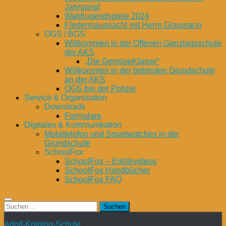
Jahrgang!
Waldjugendspiele 2024
Fledermausnacht mit Herrn Graumann
OGS / BGS
Willkommen in der Offenen Ganztagsschule
der AKS
„Die GemüseKlasse“
Willkommen in der betreuten Grundschule
an der AKS
OGS bei der Polizei
Service & Organisation
Downloads
Formulare
Digitales & Kommunikation
Mobiltelefon und Smartwatches in der
Grundschule
SchoolFox
SchoolFox – Erklärvideos
SchoolFox Handbücher
SchoolFox FAQ
Suchen
nach:
Adolf-Kolping-Schule