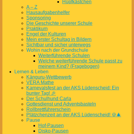
Hüpfkästchen
A – Z
Hausaufgabenhelfer
Sponsoring
Die Geschichte unserer Schule
Praktikum
Engel der Kulturen
Mein erster Schultag in Bildern
Sichtbar und sicher unterwegs
Wohin nach der Grundschule
Weiterführende Schulen
Welche weiterführende Schule passt zu
meinem Kind? (Fragebogen)
Lernen & Leben
Känguru-Wettbewerb
VERA Mathe
Karnevalsfest an der AKS Lüdenscheid: Ein
bunter Tag! 🎉
Der Schulhund Carla
Gottesdienst und Adventsbasteln
Rollbrettführerschein
Plätzchenzeit an der AKS Lüdenscheid! 🍪🎄
Pause
Hof-Pausen
Disko-Pausen