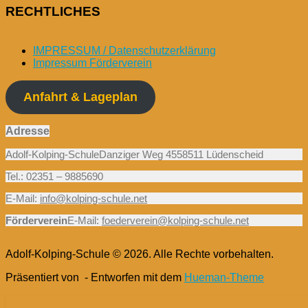
RECHTLICHES
IMPRESSUM / Datenschutzerklärung
Impressum Förderverein
Anfahrt & Lageplan
Adresse
Adolf-Kolping-SchuleDanziger Weg 4558511 Lüdenscheid
Tel.: 02351 – 9885690
E-Mail:
info@kolping-schule.net
Förderverein
E-Mail:
foederverein@kolping-schule.net
Adolf-Kolping-Schule © 2026. Alle Rechte vorbehalten.
Präsentiert von
- Entworfen mit dem
Hueman-Theme