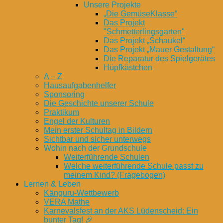
Unsere Projekte
„Die GemüseKlasse“
Das Projekt
"Schmetterlingsgarten"
Das Projekt „Schaukel“
Das Projekt „Mauer Gestaltung“
Die Reparatur des Spielgerätes
Hüpfkästchen
A – Z
Hausaufgabenhelfer
Sponsoring
Die Geschichte unserer Schule
Praktikum
Engel der Kulturen
Mein erster Schultag in Bildern
Sichtbar und sicher unterwegs
Wohin nach der Grundschule
Weiterführende Schulen
Welche weiterführende Schule passt zu
meinem Kind? (Fragebogen)
Lernen & Leben
Känguru-Wettbewerb
VERA Mathe
Karnevalsfest an der AKS Lüdenscheid: Ein
bunter Tag! 🎉