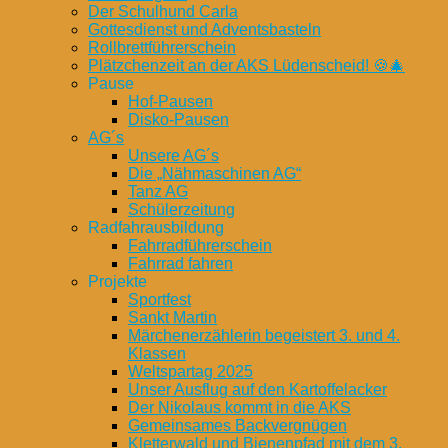
Der Schulhund Carla
Gottesdienst und Adventsbasteln
Rollbrettführerschein
Plätzchenzeit an der AKS Lüdenscheid! 🍪🎄
Pause
Hof-Pausen
Disko-Pausen
AG´s
Unsere AG´s
Die „Nähmaschinen AG“
Tanz AG
Schülerzeitung
Radfahrausbildung
Fahrradführerschein
Fahrrad fahren
Projekte
Sportfest
Sankt Martin
Märchenerzählerin begeistert 3. und 4.
Klassen
Weltspartag 2025
Unser Ausflug auf den Kartoffelacker
Der Nikolaus kommt in die AKS
Gemeinsames Backvergnügen
Kletterwald und Bienenpfad mit dem 3.