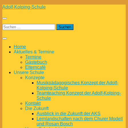
Zum
Adolf-Kolping-Schule
Inhalt
springen
Suchen
nach:
Home
Aktuelles & Termine
Termine
Gästebuch
Elterncafé
Unsere Schule
Konzepte
Musikpädagogisches Konzept der Adolf-
Kolping-Schule
Teamteaching Konzept der Adolf-Kolping-
Schule
Kontakt
Die Zukunft
Ausblick in die Zukunft der AKS
Lernlandschaften nach dem Churer Modell
und Rosan Bosch