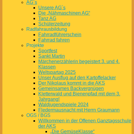
AG´s
Unsere AG´s
Die „Nähmaschinen AG“
Tanz AG
Schülerzeitung
Radfahrausbildung
Fahrradführerschein
Fahrrad fahren
Projekte
Sportfest
Sankt Martin
Märchenerzählerin begeistert 3. und 4.
Klassen
Weltspartag 2025
Unser Ausflug auf den Kartoffelacker
Der Nikolaus kommt in die AKS
Gemeinsames Backvergnügen
Kletterwald und Bienenpfad mit dem 3.
Jahrgang!
Waldjugendspiele 2024
Fledermausnacht mit Herrn Graumann
OGS / BGS
Willkommen in der Offenen Ganztagsschule
der AKS
„Die GemüseKlasse“