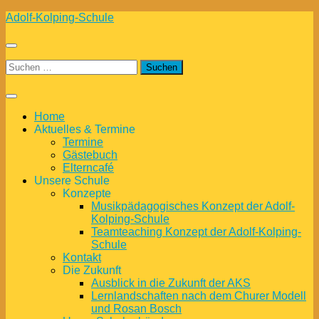
Zum
Adolf-Kolping-Schule
Inhalt
springen
Suchen
nach:
Home
Aktuelles & Termine
Termine
Gästebuch
Elterncafé
Unsere Schule
Konzepte
Musikpädagogisches Konzept der Adolf-
Kolping-Schule
Teamteaching Konzept der Adolf-Kolping-
Schule
Kontakt
Die Zukunft
Ausblick in die Zukunft der AKS
Lernlandschaften nach dem Churer Modell
und Rosan Bosch