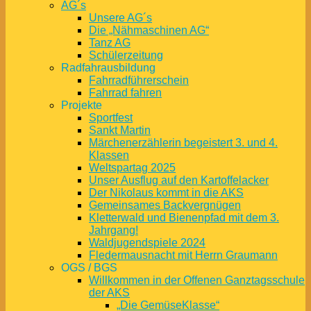
AG´s
Unsere AG´s
Die „Nähmaschinen AG“
Tanz AG
Schülerzeitung
Radfahrausbildung
Fahrradführerschein
Fahrrad fahren
Projekte
Sportfest
Sankt Martin
Märchenerzählerin begeistert 3. und 4.
Klassen
Weltspartag 2025
Unser Ausflug auf den Kartoffelacker
Der Nikolaus kommt in die AKS
Gemeinsames Backvergnügen
Kletterwald und Bienenpfad mit dem 3.
Jahrgang!
Waldjugendspiele 2024
Fledermausnacht mit Herrn Graumann
OGS / BGS
Willkommen in der Offenen Ganztagsschule
der AKS
„Die GemüseKlasse“