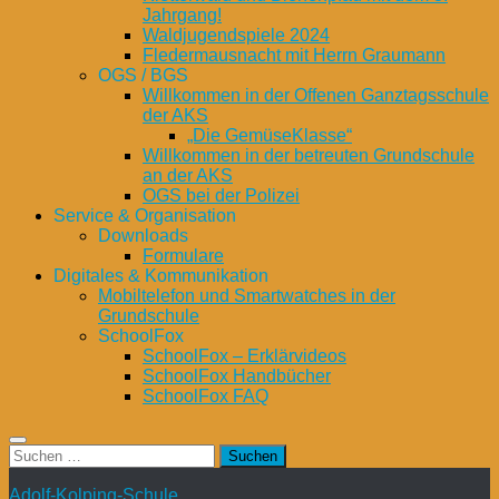
Jahrgang!
Waldjugendspiele 2024
Fledermausnacht mit Herrn Graumann
OGS / BGS
Willkommen in der Offenen Ganztagsschule
der AKS
„Die GemüseKlasse“
Willkommen in der betreuten Grundschule
an der AKS
OGS bei der Polizei
Service & Organisation
Downloads
Formulare
Digitales & Kommunikation
Mobiltelefon und Smartwatches in der
Grundschule
SchoolFox
SchoolFox – Erklärvideos
SchoolFox Handbücher
SchoolFox FAQ
Suchen
nach:
Adolf-Kolping-Schule