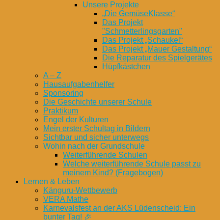
Unsere Projekte
„Die GemüseKlasse“
Das Projekt
"Schmetterlingsgarten"
Das Projekt „Schaukel“
Das Projekt „Mauer Gestaltung“
Die Reparatur des Spielgerätes
Hüpfkästchen
A – Z
Hausaufgabenhelfer
Sponsoring
Die Geschichte unserer Schule
Praktikum
Engel der Kulturen
Mein erster Schultag in Bildern
Sichtbar und sicher unterwegs
Wohin nach der Grundschule
Weiterführende Schulen
Welche weiterführende Schule passt zu
meinem Kind? (Fragebogen)
Lernen & Leben
Känguru-Wettbewerb
VERA Mathe
Karnevalsfest an der AKS Lüdenscheid: Ein
bunter Tag! 🎉