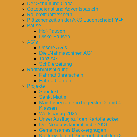
Der Schulhund Carla
Gottesdienst und Adventsbasteln
Rollbrettführerschein
Plätzchenzeit an der AKS Lüdenscheid! 🍪🎄
Pause
Hof-Pausen
Disko-Pausen
AG´s
Unsere AG´s
Die „Nähmaschinen AG“
Tanz AG
Schülerzeitung
Radfahrausbildung
Fahrradführerschein
Fahrrad fahren
Projekte
Sportfest
Sankt Martin
Märchenerzählerin begeistert 3. und 4.
Klassen
Weltspartag 2025
Unser Ausflug auf den Kartoffelacker
Der Nikolaus kommt in die AKS
Gemeinsames Backvergnügen
Kletterwald und Bienenpfad mit dem 3.