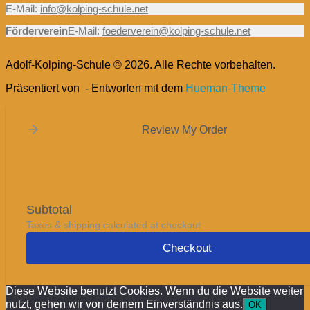
E-Mail:
info@kolping-schule.net
Förderverein
E-Mail:
foederverein@kolping-schule.net
Adolf-Kolping-Schule © 2026. Alle Rechte vorbehalten.
Präsentiert von
- Entworfen mit dem
Hueman-Theme
Review My Order
Subtotal
Taxes & shipping calculated at checkout
Checkout
Diese Website benutzt Cookies. Wenn du die Website weiter
nutzt, gehen wir von deinem Einverständnis aus.
OK