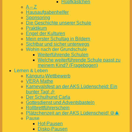
Hüpfkästchen
A – Z
Hausaufgabenhelfer
Sponsoring
Die Geschichte unserer Schule
Praktikum
Engel der Kulturen
Mein erster Schultag in Bildern
Sichtbar und sicher unterwegs
Wohin nach der Grundschule
Weiterführende Schulen
Welche weiterführende Schule passt zu
meinem Kind? (Fragebogen)
Lernen & Leben
Känguru-Wettbewerb
VERA Mathe
Karnevalsfest an der AKS Lüdenscheid: Ein
bunter Tag! 🎉
Der Schulhund Carla
Gottesdienst und Adventsbasteln
Rollbrettführerschein
Plätzchenzeit an der AKS Lüdenscheid! 🍪🎄
Pause
Hof-Pausen
Disko-Pausen