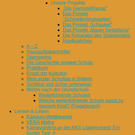
Unsere Projekte
„Die GemüseKlasse“
Das Projekt
"Schmetterlingsgarten"
Das Projekt „Schaukel“
Das Projekt „Mauer Gestaltung“
Die Reparatur des Spielgerätes
Hüpfkästchen
A – Z
Hausaufgabenhelfer
Sponsoring
Die Geschichte unserer Schule
Praktikum
Engel der Kulturen
Mein erster Schultag in Bildern
Sichtbar und sicher unterwegs
Wohin nach der Grundschule
Weiterführende Schulen
Welche weiterführende Schule passt zu
meinem Kind? (Fragebogen)
Lernen & Leben
Känguru-Wettbewerb
VERA Mathe
Karnevalsfest an der AKS Lüdenscheid: Ein
bunter Tag! 🎉