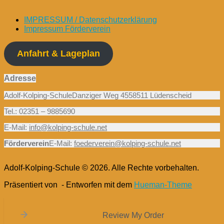
IMPRESSUM / Datenschutzerklärung
Impressum Förderverein
Anfahrt & Lageplan
Adresse
Adolf-Kolping-SchuleDanziger Weg 4558511 Lüdenscheid
Tel.: 02351 – 9885690
E-Mail:
info@kolping-schule.net
Förderverein
E-Mail:
foederverein@kolping-schule.net
Adolf-Kolping-Schule © 2026. Alle Rechte vorbehalten.
Präsentiert von
- Entworfen mit dem
Hueman-Theme
Review My Order