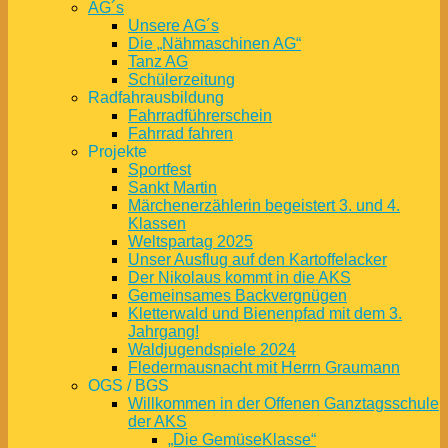
AG´s
Unsere AG´s
Die „Nähmaschinen AG“
Tanz AG
Schülerzeitung
Radfahrausbildung
Fahrradführerschein
Fahrrad fahren
Projekte
Sportfest
Sankt Martin
Märchenerzählerin begeistert 3. und 4.
Klassen
Weltspartag 2025
Unser Ausflug auf den Kartoffelacker
Der Nikolaus kommt in die AKS
Gemeinsames Backvergnügen
Kletterwald und Bienenpfad mit dem 3.
Jahrgang!
Waldjugendspiele 2024
Fledermausnacht mit Herrn Graumann
OGS / BGS
Willkommen in der Offenen Ganztagsschule
der AKS
„Die GemüseKlasse“