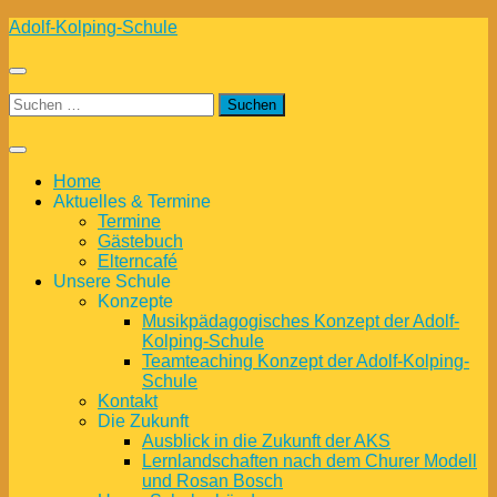
Zum
Adolf-Kolping-Schule
Inhalt
springen
Suchen
nach:
Home
Aktuelles & Termine
Termine
Gästebuch
Elterncafé
Unsere Schule
Konzepte
Musikpädagogisches Konzept der Adolf-
Kolping-Schule
Teamteaching Konzept der Adolf-Kolping-
Schule
Kontakt
Die Zukunft
Ausblick in die Zukunft der AKS
Lernlandschaften nach dem Churer Modell
und Rosan Bosch