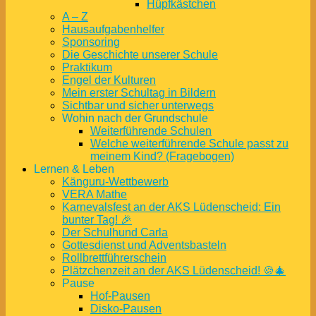
Hüpfkästchen
A – Z
Hausaufgabenhelfer
Sponsoring
Die Geschichte unserer Schule
Praktikum
Engel der Kulturen
Mein erster Schultag in Bildern
Sichtbar und sicher unterwegs
Wohin nach der Grundschule
Weiterführende Schulen
Welche weiterführende Schule passt zu
meinem Kind? (Fragebogen)
Lernen & Leben
Känguru-Wettbewerb
VERA Mathe
Karnevalsfest an der AKS Lüdenscheid: Ein
bunter Tag! 🎉
Der Schulhund Carla
Gottesdienst und Adventsbasteln
Rollbrettführerschein
Plätzchenzeit an der AKS Lüdenscheid! 🍪🎄
Pause
Hof-Pausen
Disko-Pausen