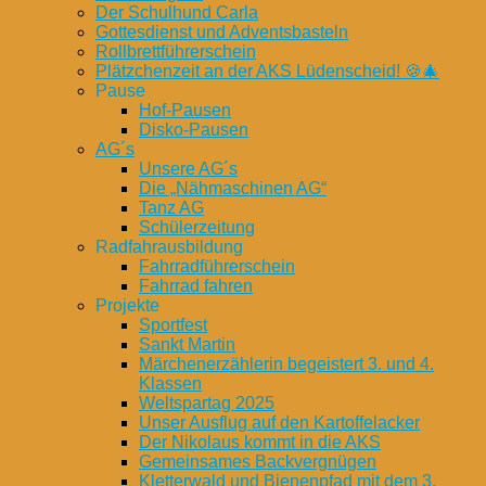
Der Schulhund Carla
Gottesdienst und Adventsbasteln
Rollbrettführerschein
Plätzchenzeit an der AKS Lüdenscheid! 🍪🎄
Pause
Hof-Pausen
Disko-Pausen
AG´s
Unsere AG´s
Die „Nähmaschinen AG“
Tanz AG
Schülerzeitung
Radfahrausbildung
Fahrradführerschein
Fahrrad fahren
Projekte
Sportfest
Sankt Martin
Märchenerzählerin begeistert 3. und 4.
Klassen
Weltspartag 2025
Unser Ausflug auf den Kartoffelacker
Der Nikolaus kommt in die AKS
Gemeinsames Backvergnügen
Kletterwald und Bienenpfad mit dem 3.