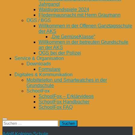
Jahrgang!
Waldjugendspiele 2024
Fledermausnacht mit Herrn Graumann
OGS / BGS
Willkommen in der Offenen Ganztagsschule
der AKS
„Die GemüseKlasse“
Willkommen in der betreuten Grundschule
an der AKS
OGS bei der Polizei
Service & Organisation
Downloads
Formulare
Digitales & Kommunikation
Mobiltelefon und Smartwatches in der
Grundschule
SchoolFox
SchoolFox – Erklärvideos
SchoolFox Handbücher
SchoolFox FAQ
Suchen
nach:
Adolf-Kolping-Schule