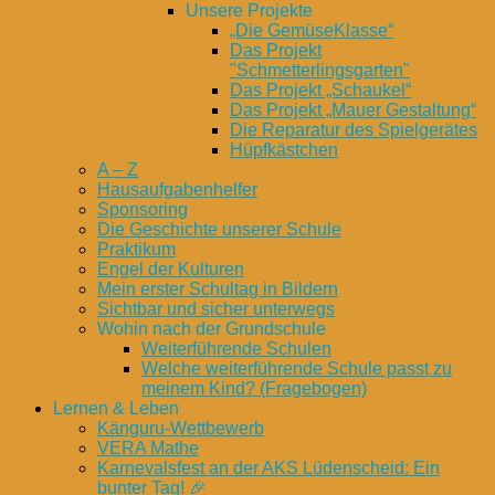
Unsere Projekte
„Die GemüseKlasse“
Das Projekt
"Schmetterlingsgarten"
Das Projekt „Schaukel“
Das Projekt „Mauer Gestaltung“
Die Reparatur des Spielgerätes
Hüpfkästchen
A – Z
Hausaufgabenhelfer
Sponsoring
Die Geschichte unserer Schule
Praktikum
Engel der Kulturen
Mein erster Schultag in Bildern
Sichtbar und sicher unterwegs
Wohin nach der Grundschule
Weiterführende Schulen
Welche weiterführende Schule passt zu
meinem Kind? (Fragebogen)
Lernen & Leben
Känguru-Wettbewerb
VERA Mathe
Karnevalsfest an der AKS Lüdenscheid: Ein
bunter Tag! 🎉