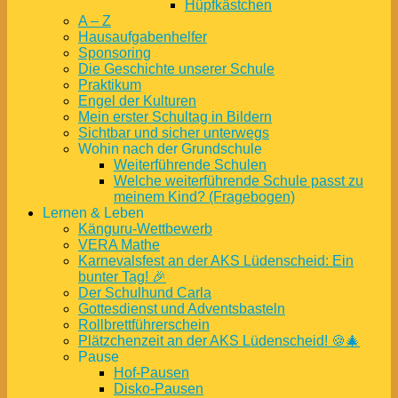
Hüpfkästchen
A – Z
Hausaufgabenhelfer
Sponsoring
Die Geschichte unserer Schule
Praktikum
Engel der Kulturen
Mein erster Schultag in Bildern
Sichtbar und sicher unterwegs
Wohin nach der Grundschule
Weiterführende Schulen
Welche weiterführende Schule passt zu
meinem Kind? (Fragebogen)
Lernen & Leben
Känguru-Wettbewerb
VERA Mathe
Karnevalsfest an der AKS Lüdenscheid: Ein
bunter Tag! 🎉
Der Schulhund Carla
Gottesdienst und Adventsbasteln
Rollbrettführerschein
Plätzchenzeit an der AKS Lüdenscheid! 🍪🎄
Pause
Hof-Pausen
Disko-Pausen