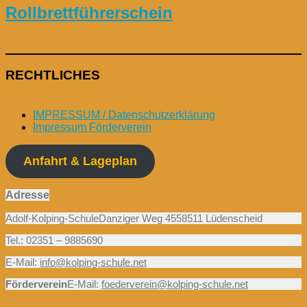
Rollbrettführerschein
RECHTLICHES
IMPRESSUM / Datenschutzerklärung
Impressum Förderverein
Anfahrt & Lageplan
Adresse
Adolf-Kolping-SchuleDanziger Weg 4558511 Lüdenscheid
Tel.: 02351 – 9885690
E-Mail:
info@kolping-schule.net
Förderverein
E-Mail:
foederverein@kolping-schule.net