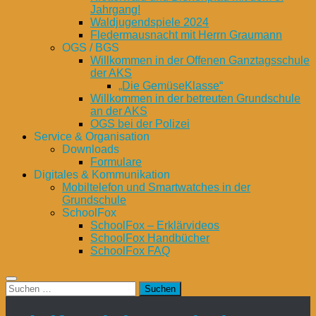
Jahrgang!
Waldjugendspiele 2024
Fledermausnacht mit Herrn Graumann
OGS / BGS
Willkommen in der Offenen Ganztagsschule
der AKS
„Die GemüseKlasse“
Willkommen in der betreuten Grundschule
an der AKS
OGS bei der Polizei
Service & Organisation
Downloads
Formulare
Digitales & Kommunikation
Mobiltelefon und Smartwatches in der
Grundschule
SchoolFox
SchoolFox – Erklärvideos
SchoolFox Handbücher
SchoolFox FAQ
Suchen
nach: