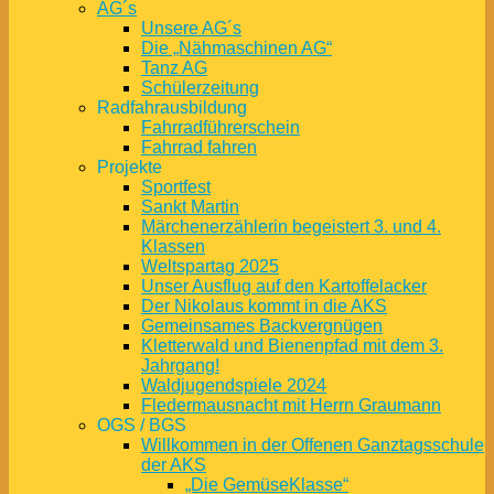
AG´s
Unsere AG´s
Die „Nähmaschinen AG“
Tanz AG
Schülerzeitung
Radfahrausbildung
Fahrradführerschein
Fahrrad fahren
Projekte
Sportfest
Sankt Martin
Märchenerzählerin begeistert 3. und 4.
Klassen
Weltspartag 2025
Unser Ausflug auf den Kartoffelacker
Der Nikolaus kommt in die AKS
Gemeinsames Backvergnügen
Kletterwald und Bienenpfad mit dem 3.
Jahrgang!
Waldjugendspiele 2024
Fledermausnacht mit Herrn Graumann
OGS / BGS
Willkommen in der Offenen Ganztagsschule
der AKS
„Die GemüseKlasse“