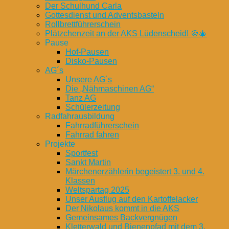
Der Schulhund Carla
Gottesdienst und Adventsbasteln
Rollbrettführerschein
Plätzchenzeit an der AKS Lüdenscheid! 🍪🎄
Pause
Hof-Pausen
Disko-Pausen
AG´s
Unsere AG´s
Die „Nähmaschinen AG“
Tanz AG
Schülerzeitung
Radfahrausbildung
Fahrradführerschein
Fahrrad fahren
Projekte
Sportfest
Sankt Martin
Märchenerzählerin begeistert 3. und 4.
Klassen
Weltspartag 2025
Unser Ausflug auf den Kartoffelacker
Der Nikolaus kommt in die AKS
Gemeinsames Backvergnügen
Kletterwald und Bienenpfad mit dem 3.