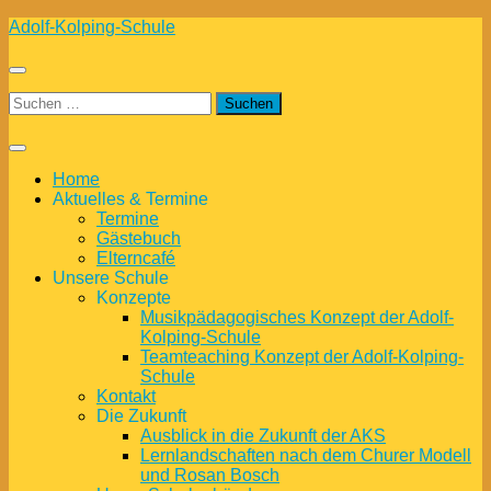
Zum
Adolf-Kolping-Schule
Inhalt
springen
Suchen
nach:
Home
Aktuelles & Termine
Termine
Gästebuch
Elterncafé
Unsere Schule
Konzepte
Musikpädagogisches Konzept der Adolf-
Kolping-Schule
Teamteaching Konzept der Adolf-Kolping-
Schule
Kontakt
Die Zukunft
Ausblick in die Zukunft der AKS
Lernlandschaften nach dem Churer Modell
und Rosan Bosch