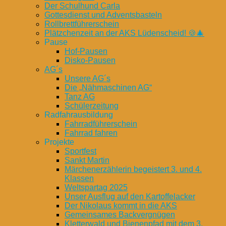
Der Schulhund Carla
Gottesdienst und Adventsbasteln
Rollbrettführerschein
Plätzchenzeit an der AKS Lüdenscheid! 🍪🎄
Pause
Hof-Pausen
Disko-Pausen
AG´s
Unsere AG´s
Die „Nähmaschinen AG“
Tanz AG
Schülerzeitung
Radfahrausbildung
Fahrradführerschein
Fahrrad fahren
Projekte
Sportfest
Sankt Martin
Märchenerzählerin begeistert 3. und 4.
Klassen
Weltspartag 2025
Unser Ausflug auf den Kartoffelacker
Der Nikolaus kommt in die AKS
Gemeinsames Backvergnügen
Kletterwald und Bienenpfad mit dem 3.