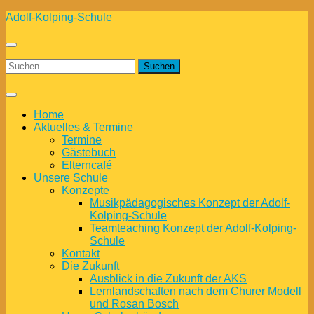
Zum
Adolf-Kolping-Schule
Inhalt
springen
Suchen
nach:
Home
Aktuelles & Termine
Termine
Gästebuch
Elterncafé
Unsere Schule
Konzepte
Musikpädagogisches Konzept der Adolf-
Kolping-Schule
Teamteaching Konzept der Adolf-Kolping-
Schule
Kontakt
Die Zukunft
Ausblick in die Zukunft der AKS
Lernlandschaften nach dem Churer Modell
und Rosan Bosch