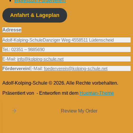
Impressum Förderverein
Anfahrt & Lageplan
Adresse
Adolf-Kolping-SchuleDanziger Weg 4558511 Lüdenscheid
Tel.: 02351 – 9885690
E-Mail:
info@kolping-schule.net
Förderverein
E-Mail:
foederverein@kolping-schule.net
Adolf-Kolping-Schule © 2026. Alle Rechte vorbehalten.
Präsentiert von
- Entworfen mit dem
Hueman-Theme
Review My Order