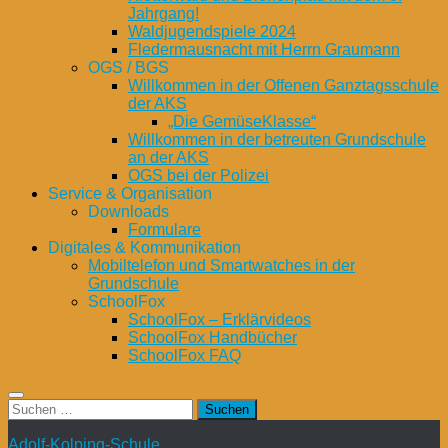
Jahrgang!
Waldjugendspiele 2024
Fledermausnacht mit Herrn Graumann
OGS / BGS
Willkommen in der Offenen Ganztagsschule
der AKS
„Die GemüseKlasse“
Willkommen in der betreuten Grundschule
an der AKS
OGS bei der Polizei
Service & Organisation
Downloads
Formulare
Digitales & Kommunikation
Mobiltelefon und Smartwatches in der
Grundschule
SchoolFox
SchoolFox – Erklärvideos
SchoolFox Handbücher
SchoolFox FAQ
Suchen
nach:
Adolf-Kolping-Schule