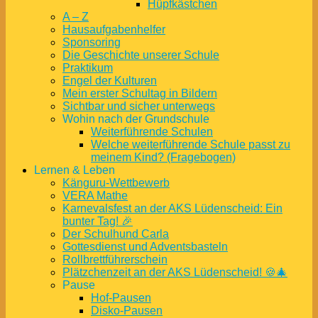
Hüpfkästchen
A – Z
Hausaufgabenhelfer
Sponsoring
Die Geschichte unserer Schule
Praktikum
Engel der Kulturen
Mein erster Schultag in Bildern
Sichtbar und sicher unterwegs
Wohin nach der Grundschule
Weiterführende Schulen
Welche weiterführende Schule passt zu
meinem Kind? (Fragebogen)
Lernen & Leben
Känguru-Wettbewerb
VERA Mathe
Karnevalsfest an der AKS Lüdenscheid: Ein
bunter Tag! 🎉
Der Schulhund Carla
Gottesdienst und Adventsbasteln
Rollbrettführerschein
Plätzchenzeit an der AKS Lüdenscheid! 🍪🎄
Pause
Hof-Pausen
Disko-Pausen