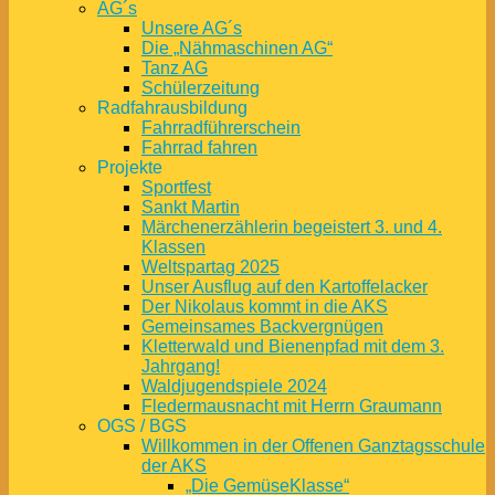
AG´s
Unsere AG´s
Die „Nähmaschinen AG“
Tanz AG
Schülerzeitung
Radfahrausbildung
Fahrradführerschein
Fahrrad fahren
Projekte
Sportfest
Sankt Martin
Märchenerzählerin begeistert 3. und 4.
Klassen
Weltspartag 2025
Unser Ausflug auf den Kartoffelacker
Der Nikolaus kommt in die AKS
Gemeinsames Backvergnügen
Kletterwald und Bienenpfad mit dem 3.
Jahrgang!
Waldjugendspiele 2024
Fledermausnacht mit Herrn Graumann
OGS / BGS
Willkommen in der Offenen Ganztagsschule
der AKS
„Die GemüseKlasse“