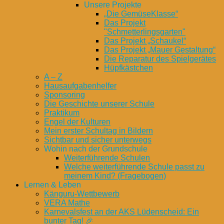
Unsere Projekte
„Die GemüseKlasse“
Das Projekt
"Schmetterlingsgarten"
Das Projekt „Schaukel“
Das Projekt „Mauer Gestaltung“
Die Reparatur des Spielgerätes
Hüpfkästchen
A – Z
Hausaufgabenhelfer
Sponsoring
Die Geschichte unserer Schule
Praktikum
Engel der Kulturen
Mein erster Schultag in Bildern
Sichtbar und sicher unterwegs
Wohin nach der Grundschule
Weiterführende Schulen
Welche weiterführende Schule passt zu
meinem Kind? (Fragebogen)
Lernen & Leben
Känguru-Wettbewerb
VERA Mathe
Karnevalsfest an der AKS Lüdenscheid: Ein
bunter Tag! 🎉