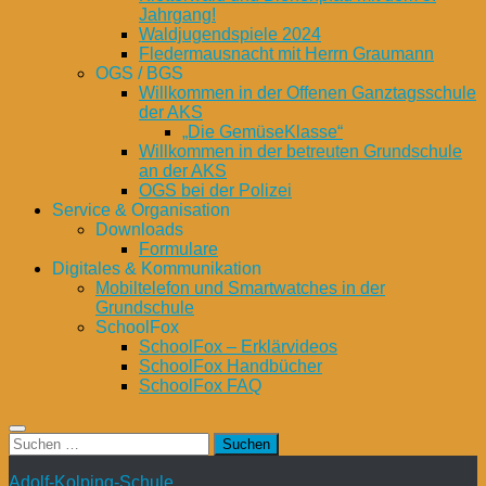
Jahrgang!
Waldjugendspiele 2024
Fledermausnacht mit Herrn Graumann
OGS / BGS
Willkommen in der Offenen Ganztagsschule
der AKS
„Die GemüseKlasse“
Willkommen in der betreuten Grundschule
an der AKS
OGS bei der Polizei
Service & Organisation
Downloads
Formulare
Digitales & Kommunikation
Mobiltelefon und Smartwatches in der
Grundschule
SchoolFox
SchoolFox – Erklärvideos
SchoolFox Handbücher
SchoolFox FAQ
Suchen
nach:
Adolf-Kolping-Schule