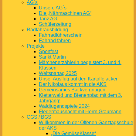
AG´s
Unsere AG´s
Die „Nähmaschinen AG“
Tanz AG
Schülerzeitung
Radfahrausbildung
Fahrradführerschein
Fahrrad fahren
Projekte
Sportfest
Sankt Martin
Märchenerzählerin begeistert 3. und 4.
Klassen
Weltspartag 2025
Unser Ausflug auf den Kartoffelacker
Der Nikolaus kommt in die AKS
Gemeinsames Backvergnügen
Kletterwald und Bienenpfad mit dem 3.
Jahrgang!
Waldjugendspiele 2024
Fledermausnacht mit Herrn Graumann
OGS / BGS
Willkommen in der Offenen Ganztagsschule
der AKS
„Die GemüseKlasse“