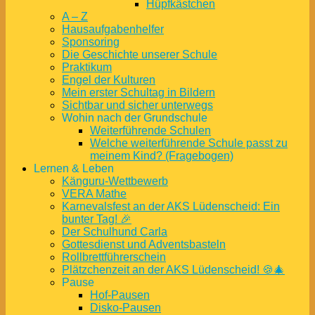
Hüpfkästchen
A – Z
Hausaufgabenhelfer
Sponsoring
Die Geschichte unserer Schule
Praktikum
Engel der Kulturen
Mein erster Schultag in Bildern
Sichtbar und sicher unterwegs
Wohin nach der Grundschule
Weiterführende Schulen
Welche weiterführende Schule passt zu
meinem Kind? (Fragebogen)
Lernen & Leben
Känguru-Wettbewerb
VERA Mathe
Karnevalsfest an der AKS Lüdenscheid: Ein
bunter Tag! 🎉
Der Schulhund Carla
Gottesdienst und Adventsbasteln
Rollbrettführerschein
Plätzchenzeit an der AKS Lüdenscheid! 🍪🎄
Pause
Hof-Pausen
Disko-Pausen