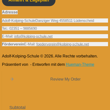
Adresse
Adolf-Kolping-SchuleDanziger Weg 4558511 Lüdenscheid
Tel.: 02351 – 9885690
E-Mail:
info@kolping-schule.net
Förderverein
E-Mail:
foederverein@kolping-schule.net
Adolf-Kolping-Schule © 2026. Alle Rechte vorbehalten.
Präsentiert von
- Entworfen mit dem
Hueman-Theme
Review My Order
Subtotal