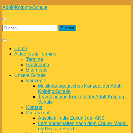
Zum
Adolf-Kolping-Schule
Inhalt
springen
Suchen
nach:
Home
Aktuelles & Termine
Termine
Gästebuch
Elterncafé
Unsere Schule
Konzepte
Musikpädagogisches Konzept der Adolf-
Kolping-Schule
Teamteaching Konzept der Adolf-Kolping-
Schule
Kontakt
Die Zukunft
Ausblick in die Zukunft der AKS
Lernlandschaften nach dem Churer Modell
und Rosan Bosch