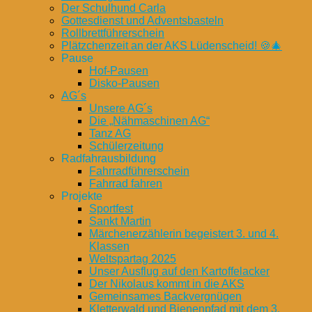
Der Schulhund Carla
Gottesdienst und Adventsbasteln
Rollbrettführerschein
Plätzchenzeit an der AKS Lüdenscheid! 🍪🎄
Pause
Hof-Pausen
Disko-Pausen
AG´s
Unsere AG´s
Die „Nähmaschinen AG“
Tanz AG
Schülerzeitung
Radfahrausbildung
Fahrradführerschein
Fahrrad fahren
Projekte
Sportfest
Sankt Martin
Märchenerzählerin begeistert 3. und 4.
Klassen
Weltspartag 2025
Unser Ausflug auf den Kartoffelacker
Der Nikolaus kommt in die AKS
Gemeinsames Backvergnügen
Kletterwald und Bienenpfad mit dem 3.