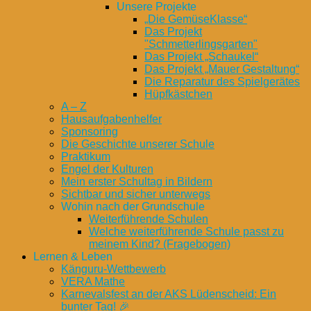
Unsere Projekte
„Die GemüseKlasse“
Das Projekt
"Schmetterlingsgarten"
Das Projekt „Schaukel“
Das Projekt „Mauer Gestaltung“
Die Reparatur des Spielgerätes
Hüpfkästchen
A – Z
Hausaufgabenhelfer
Sponsoring
Die Geschichte unserer Schule
Praktikum
Engel der Kulturen
Mein erster Schultag in Bildern
Sichtbar und sicher unterwegs
Wohin nach der Grundschule
Weiterführende Schulen
Welche weiterführende Schule passt zu
meinem Kind? (Fragebogen)
Lernen & Leben
Känguru-Wettbewerb
VERA Mathe
Karnevalsfest an der AKS Lüdenscheid: Ein
bunter Tag! 🎉