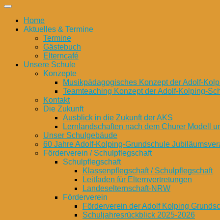
Home
Aktuelles & Termine
Termine
Gästebuch
Elterncafé
Unsere Schule
Konzepte
Musikpädagogisches Konzept der Adolf-Kolp
Teamteaching Konzept der Adolf-Kolping-Sc
Kontakt
Die Zukunft
Ausblick in die Zukunft der AKS
Lernlandschaften nach dem Churer Modell 
Unser Schulgebäude
60 Jahre Adolf-Kolping-Grundschule Jubiläumsver
Förderverein / Schulpflegschaft
Schulpflegschaft
Klassenpflegschaft / Schulpflegschaft
Leitfaden für Elternvertretungen
Landeselternschaft-NRW
Förderverein
Förderverein der Adolf Kolping Grunds
Schuljahresrückblick 2025-2026