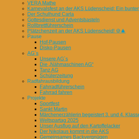
VERA Mathe
Karnevalsfest an der AKS Lüdenscheid: Ein bunter
Der Schulhund Carla
Gottesdienst und Adventsbasteln
Rollbrettführerschein
Plätzchenzeit an der AKS Lüdenscheid! 🍪🎄
Pause
Hof-Pausen
Disko-Pausen
AG´s
Unsere AG´s
Die „Nähmaschinen AG“
Tanz AG
Schülerzeitung
Radfahrausbildung
Fahrradführerschein
Fahrrad fahren
Projekte
Sportfest
Sankt Martin
Märchenerzählerin begeistert 3. und 4. Klass
Weltspartag 2025
Unser Ausflug auf den Kartoffelacker
Der Nikolaus kommt in die AKS
Gemeinsames Backvergnügen