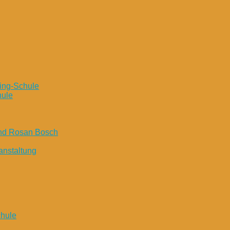
ing-Schule
hule
und Rosan Bosch
anstaltung
chule