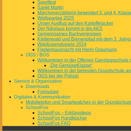
Sportfest
Sankt Martin
Märchenerzählerin begeistert 3. und 4. Klass
Weltspartag 2025
Unser Ausflug auf den Kartoffelacker
Der Nikolaus kommt in die AKS
Gemeinsames Backvergnügen
Kletterwald und Bienenpfad mit dem 3. Jahrg
Waldjugendspiele 2024
Fledermausnacht mit Herrn Graumann
OGS / BGS
Willkommen in der Offenen Ganztagsschule 
„Die GemüseKlasse“
Willkommen in der betreuten Grundschule a
OGS bei der Polizei
Service & Organisation
Downloads
Formulare
Digitales & Kommunikation
Mobiltelefon und Smartwatches in der Grundschul
SchoolFox
SchoolFox – Erklärvideos
SchoolFox Handbücher
SchoolFox FAQ