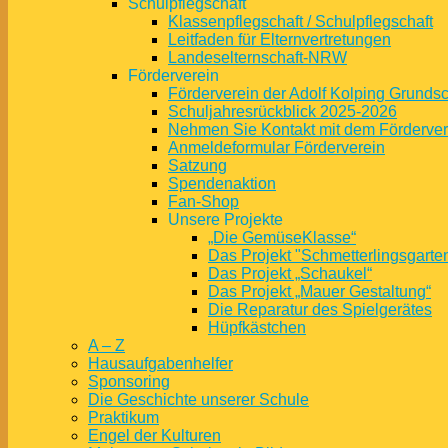
Schulpflegschaft
Klassenpflegschaft / Schulpflegschaft
Leitfaden für Elternvertretungen
Landeselternschaft-NRW
Förderverein
Förderverein der Adolf Kolping Grunds
Schuljahresrückblick 2025-2026
Nehmen Sie Kontakt mit dem Fördervere
Anmeldeformular Förderverein
Satzung
Spendenaktion
Fan-Shop
Unsere Projekte
„Die GemüseKlasse“
Das Projekt "Schmetterlingsgarte
Das Projekt „Schaukel“
Das Projekt „Mauer Gestaltung“
Die Reparatur des Spielgerätes
Hüpfkästchen
A – Z
Hausaufgabenhelfer
Sponsoring
Die Geschichte unserer Schule
Praktikum
Engel der Kulturen