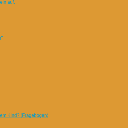
in auf.
n"
nem Kind? (Fragebogen)