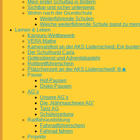
Mein erster Schultag in Bildern
Sichtbar und sicher unterwegs
Wohin nach der Grundschule
Weiterführende Schulen
Welche weiterführende Schule passt zu mei
Lernen & Leben
Känguru-Wettbewerb
VERA Mathe
Karnevalsfest an der AKS Lüdenscheid: Ein bunter
Der Schulhund Carla
Gottesdienst und Adventsbasteln
Rollbrettführerschein
Plätzchenzeit an der AKS Lüdenscheid! 🍪🎄
Pause
Hof-Pausen
Disko-Pausen
AG´s
Unsere AG´s
Die „Nähmaschinen AG“
Tanz AG
Schülerzeitung
Radfahrausbildung
Fahrradführerschein
Fahrrad fahren
Projekte