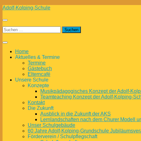
Zum
Adolf-Kolping-Schule
Inhalt
springen
Suchen
nach:
Home
Aktuelles & Termine
Termine
Gästebuch
Elterncafé
Unsere Schule
Konzepte
Musikpädagogisches Konzept der Adolf-Kolp
Teamteaching Konzept der Adolf-Kolping-Sc
Kontakt
Die Zukunft
Ausblick in die Zukunft der AKS
Lernlandschaften nach dem Churer Modell 
Unser Schulgebäude
60 Jahre Adolf-Kolping-Grundschule Jubiläumsver
Förderverein / Schulpflegschaft