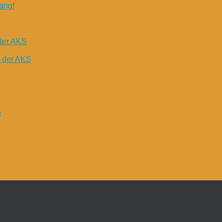
ang!
der AKS
n der AKS
e