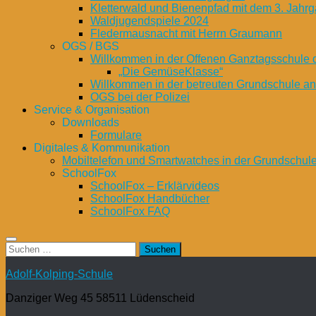
Kletterwald und Bienenpfad mit dem 3. Jahrg
Waldjugendspiele 2024
Fledermausnacht mit Herrn Graumann
OGS / BGS
Willkommen in der Offenen Ganztagsschule 
„Die GemüseKlasse“
Willkommen in der betreuten Grundschule a
OGS bei der Polizei
Service & Organisation
Downloads
Formulare
Digitales & Kommunikation
Mobiltelefon und Smartwatches in der Grundschul
SchoolFox
SchoolFox – Erklärvideos
SchoolFox Handbücher
SchoolFox FAQ
Suchen
nach:
Adolf-Kolping-Schule
Danziger Weg 45 58511 Lüdenscheid