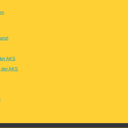
en
ang!
der AKS
n der AKS
e