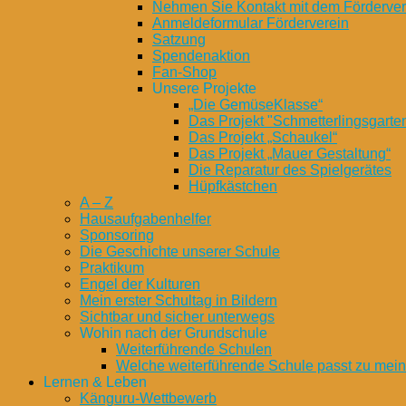
Nehmen Sie Kontakt mit dem Fördervere
Anmeldeformular Förderverein
Satzung
Spendenaktion
Fan-Shop
Unsere Projekte
„Die GemüseKlasse“
Das Projekt "Schmetterlingsgarte
Das Projekt „Schaukel“
Das Projekt „Mauer Gestaltung“
Die Reparatur des Spielgerätes
Hüpfkästchen
A – Z
Hausaufgabenhelfer
Sponsoring
Die Geschichte unserer Schule
Praktikum
Engel der Kulturen
Mein erster Schultag in Bildern
Sichtbar und sicher unterwegs
Wohin nach der Grundschule
Weiterführende Schulen
Welche weiterführende Schule passt zu mei
Lernen & Leben
Känguru-Wettbewerb