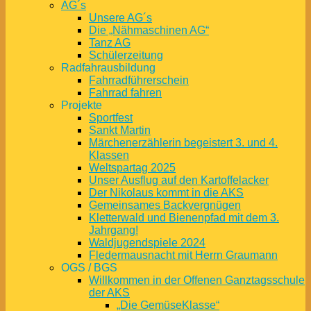
AG´s
Unsere AG´s
Die „Nähmaschinen AG“
Tanz AG
Schülerzeitung
Radfahrausbildung
Fahrradführerschein
Fahrrad fahren
Projekte
Sportfest
Sankt Martin
Märchenerzählerin begeistert 3. und 4.
Klassen
Weltspartag 2025
Unser Ausflug auf den Kartoffelacker
Der Nikolaus kommt in die AKS
Gemeinsames Backvergnügen
Kletterwald und Bienenpfad mit dem 3.
Jahrgang!
Waldjugendspiele 2024
Fledermausnacht mit Herrn Graumann
OGS / BGS
Willkommen in der Offenen Ganztagsschule
der AKS
„Die GemüseKlasse“