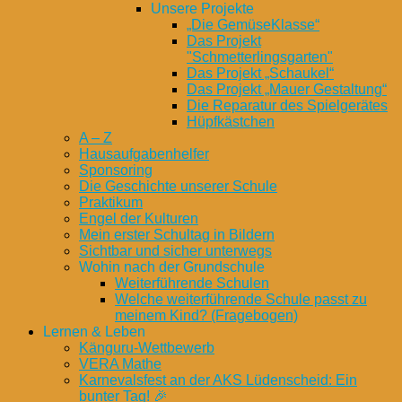
Unsere Projekte
„Die GemüseKlasse“
Das Projekt
"Schmetterlingsgarten"
Das Projekt „Schaukel“
Das Projekt „Mauer Gestaltung“
Die Reparatur des Spielgerätes
Hüpfkästchen
A – Z
Hausaufgabenhelfer
Sponsoring
Die Geschichte unserer Schule
Praktikum
Engel der Kulturen
Mein erster Schultag in Bildern
Sichtbar und sicher unterwegs
Wohin nach der Grundschule
Weiterführende Schulen
Welche weiterführende Schule passt zu
meinem Kind? (Fragebogen)
Lernen & Leben
Känguru-Wettbewerb
VERA Mathe
Karnevalsfest an der AKS Lüdenscheid: Ein
bunter Tag! 🎉