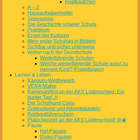
Hüpfkästchen
A – Z
Hausaufgabenhelfer
Sponsoring
Die Geschichte unserer Schule
Praktikum
Engel der Kulturen
Mein erster Schultag in Bildern
Sichtbar und sicher unterwegs
Wohin nach der Grundschule
Weiterführende Schulen
Welche weiterführende Schule passt zu
meinem Kind? (Fragebogen)
Lernen & Leben
Känguru-Wettbewerb
VERA Mathe
Karnevalsfest an der AKS Lüdenscheid: Ein
bunter Tag! 🎉
Der Schulhund Carla
Gottesdienst und Adventsbasteln
Rollbrettführerschein
Plätzchenzeit an der AKS Lüdenscheid! 🍪🎄
Pause
Hof-Pausen
Disko-Pausen