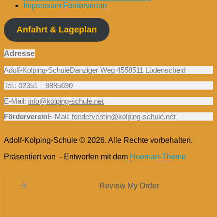
Impressum Förderverein
Anfahrt & Lageplan
Adresse
Adolf-Kolping-SchuleDanziger Weg 4558511 Lüdenscheid
Tel.: 02351 – 9885690
E-Mail:
info@kolping-schule.net
Förderverein
E-Mail:
foederverein@kolping-schule.net
Adolf-Kolping-Schule © 2026. Alle Rechte vorbehalten.
Präsentiert von
- Entworfen mit dem
Hueman-Theme
Review My Order