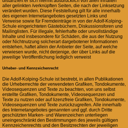
distanziert er sich hiermit ausdrücklich von allen Inhalten
aller gelinkten /verknüpften Seiten, die nach der Linksetzung
verändert wurden. Diese Feststellung gilt für alle innerhalb
des eigenen Internetangebotes gesetzten Links und
Verweise sowie für Fremdeinträge in von der Adolf-Kolping-
Schule eingerichteten Gästebüchern, Diskussionsforen und
Mailinglisten. Für illegale, fehlerhafte oder unvollständige
Inhalte und insbesondere für Schäden, die aus der Nutzung
oder Nichtnutzung solcherart dargebotener Informationen
entstehen, haftet allein der Anbieter der Seite, auf welche
verwiesen wurde, nicht derjenige, der über Links auf die
jeweilige Veröffentlichung lediglich verweist
Urheber- und Kennzeichenrecht
Die Adolf-Kolping-Schule ist bestrebt, in allen Publikationen
die Urheberrechte der verwendeten Grafiken, Tondokumente,
Videosequenzen und Texte zu beachten, von uns selbst
erstellte Grafiken, Tondokumente, Videosequenzen und
Texte zu nutzen oder auf lizenzfreie Grafiken, Tondokumente,
Videosequenzen und Texte zurückzugreifen. Alle innerhalb
des Internetangebotes genannten und ggf. durch Dritte
geschützten Marken- und Warenzeichen unterliegen
uneingeschränkt den Bestimmungen des jeweils gültigen
Kennzeichenrechts und den Besitzrechten der jeweiligen