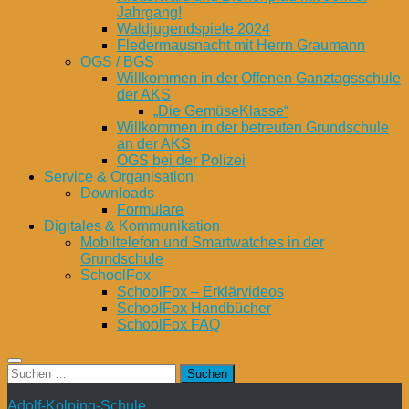
Jahrgang!
Waldjugendspiele 2024
Fledermausnacht mit Herrn Graumann
OGS / BGS
Willkommen in der Offenen Ganztagsschule
der AKS
„Die GemüseKlasse“
Willkommen in der betreuten Grundschule
an der AKS
OGS bei der Polizei
Service & Organisation
Downloads
Formulare
Digitales & Kommunikation
Mobiltelefon und Smartwatches in der
Grundschule
SchoolFox
SchoolFox – Erklärvideos
SchoolFox Handbücher
SchoolFox FAQ
Suchen
nach:
Adolf-Kolping-Schule