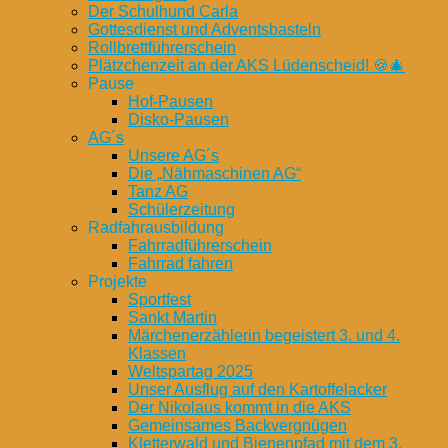
Der Schulhund Carla
Gottesdienst und Adventsbasteln
Rollbrettführerschein
Plätzchenzeit an der AKS Lüdenscheid! 🍪🎄
Pause
Hof-Pausen
Disko-Pausen
AG´s
Unsere AG´s
Die „Nähmaschinen AG“
Tanz AG
Schülerzeitung
Radfahrausbildung
Fahrradführerschein
Fahrrad fahren
Projekte
Sportfest
Sankt Martin
Märchenerzählerin begeistert 3. und 4.
Klassen
Weltspartag 2025
Unser Ausflug auf den Kartoffelacker
Der Nikolaus kommt in die AKS
Gemeinsames Backvergnügen
Kletterwald und Bienenpfad mit dem 3.