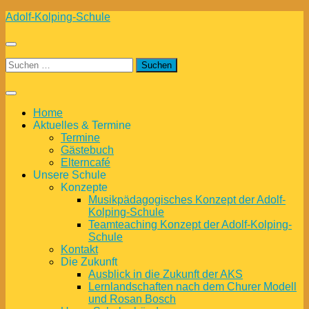
Zum
Adolf-Kolping-Schule
Inhalt
springen
Suchen
nach:
Home
Aktuelles & Termine
Termine
Gästebuch
Elterncafé
Unsere Schule
Konzepte
Musikpädagogisches Konzept der Adolf-
Kolping-Schule
Teamteaching Konzept der Adolf-Kolping-
Schule
Kontakt
Die Zukunft
Ausblick in die Zukunft der AKS
Lernlandschaften nach dem Churer Modell
und Rosan Bosch