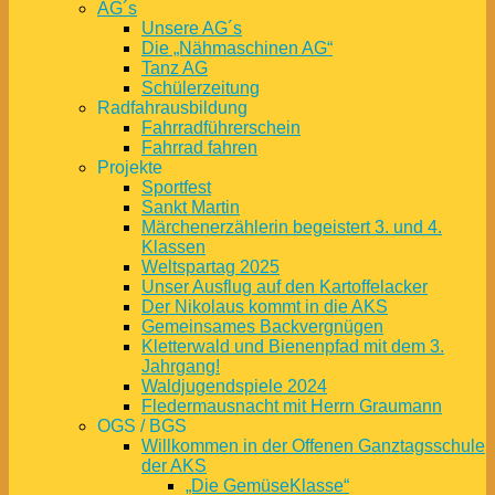
AG´s
Unsere AG´s
Die „Nähmaschinen AG“
Tanz AG
Schülerzeitung
Radfahrausbildung
Fahrradführerschein
Fahrrad fahren
Projekte
Sportfest
Sankt Martin
Märchenerzählerin begeistert 3. und 4.
Klassen
Weltspartag 2025
Unser Ausflug auf den Kartoffelacker
Der Nikolaus kommt in die AKS
Gemeinsames Backvergnügen
Kletterwald und Bienenpfad mit dem 3.
Jahrgang!
Waldjugendspiele 2024
Fledermausnacht mit Herrn Graumann
OGS / BGS
Willkommen in der Offenen Ganztagsschule
der AKS
„Die GemüseKlasse“