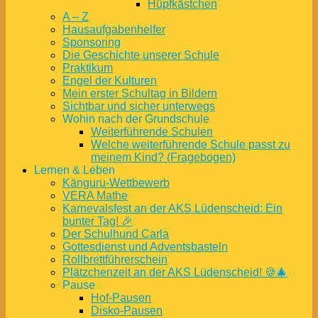
Hüpfkästchen
A – Z
Hausaufgabenhelfer
Sponsoring
Die Geschichte unserer Schule
Praktikum
Engel der Kulturen
Mein erster Schultag in Bildern
Sichtbar und sicher unterwegs
Wohin nach der Grundschule
Weiterführende Schulen
Welche weiterführende Schule passt zu
meinem Kind? (Fragebogen)
Lernen & Leben
Känguru-Wettbewerb
VERA Mathe
Karnevalsfest an der AKS Lüdenscheid: Ein
bunter Tag! 🎉
Der Schulhund Carla
Gottesdienst und Adventsbasteln
Rollbrettführerschein
Plätzchenzeit an der AKS Lüdenscheid! 🍪🎄
Pause
Hof-Pausen
Disko-Pausen