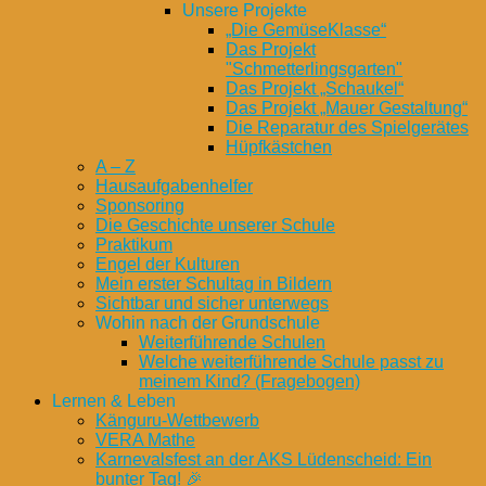
Unsere Projekte
„Die GemüseKlasse“
Das Projekt
"Schmetterlingsgarten"
Das Projekt „Schaukel“
Das Projekt „Mauer Gestaltung“
Die Reparatur des Spielgerätes
Hüpfkästchen
A – Z
Hausaufgabenhelfer
Sponsoring
Die Geschichte unserer Schule
Praktikum
Engel der Kulturen
Mein erster Schultag in Bildern
Sichtbar und sicher unterwegs
Wohin nach der Grundschule
Weiterführende Schulen
Welche weiterführende Schule passt zu
meinem Kind? (Fragebogen)
Lernen & Leben
Känguru-Wettbewerb
VERA Mathe
Karnevalsfest an der AKS Lüdenscheid: Ein
bunter Tag! 🎉