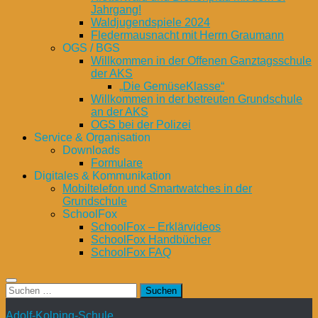
Jahrgang!
Waldjugendspiele 2024
Fledermausnacht mit Herrn Graumann
OGS / BGS
Willkommen in der Offenen Ganztagsschule
der AKS
„Die GemüseKlasse“
Willkommen in der betreuten Grundschule
an der AKS
OGS bei der Polizei
Service & Organisation
Downloads
Formulare
Digitales & Kommunikation
Mobiltelefon und Smartwatches in der
Grundschule
SchoolFox
SchoolFox – Erklärvideos
SchoolFox Handbücher
SchoolFox FAQ
Suchen
nach:
Adolf-Kolping-Schule