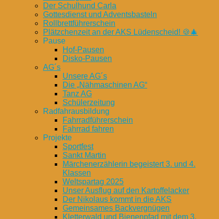
Der Schulhund Carla
Gottesdienst und Adventsbasteln
Rollbrettführerschein
Plätzchenzeit an der AKS Lüdenscheid! 🍪🎄
Pause
Hof-Pausen
Disko-Pausen
AG´s
Unsere AG´s
Die „Nähmaschinen AG“
Tanz AG
Schülerzeitung
Radfahrausbildung
Fahrradführerschein
Fahrrad fahren
Projekte
Sportfest
Sankt Martin
Märchenerzählerin begeistert 3. und 4.
Klassen
Weltspartag 2025
Unser Ausflug auf den Kartoffelacker
Der Nikolaus kommt in die AKS
Gemeinsames Backvergnügen
Kletterwald und Bienenpfad mit dem 3.