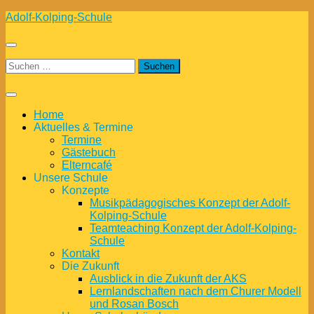
Zum
Adolf-Kolping-Schule
Inhalt
springen
Suchen
nach:
Home
Aktuelles & Termine
Termine
Gästebuch
Elterncafé
Unsere Schule
Konzepte
Musikpädagogisches Konzept der Adolf-
Kolping-Schule
Teamteaching Konzept der Adolf-Kolping-
Schule
Kontakt
Die Zukunft
Ausblick in die Zukunft der AKS
Lernlandschaften nach dem Churer Modell
und Rosan Bosch