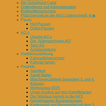
Der Schulhund Carla
Gottesdienst und Adventsbasteln
Rollbrettführerschein
Plätzchenzeit an der AKS Lüdenscheid! 🍪🎄
Pause
Hof-Pausen
Disko-Pausen
AG´s
Unsere AG´s
Die „Nähmaschinen AG“
Tanz AG
Schülerzeitung
Radfahrausbildung
Fahrradführerschein
Fahrrad fahren
Projekte
Sportfest
Sankt Martin
Märchenerzählerin begeistert 3. und 4.
Klassen
Weltspartag 2025
Unser Ausflug auf den Kartoffelacker
Der Nikolaus kommt in die AKS
Gemeinsames Backvergnügen
Kletterwald und Bienenpfad mit dem 3.