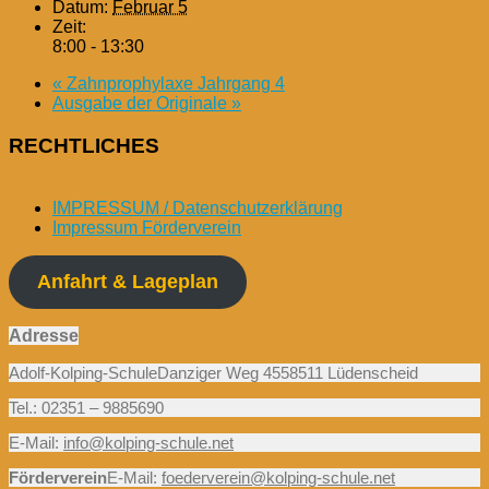
Datum:
Februar 5
Zeit:
8:00 - 13:30
«
Zahnprophylaxe Jahrgang 4
Ausgabe der Originale
»
RECHTLICHES
IMPRESSUM / Datenschutzerklärung
Impressum Förderverein
Anfahrt & Lageplan
Adresse
Adolf-Kolping-SchuleDanziger Weg 4558511 Lüdenscheid
Tel.: 02351 – 9885690
E-Mail:
info@kolping-schule.net
Förderverein
E-Mail:
foederverein@kolping-schule.net