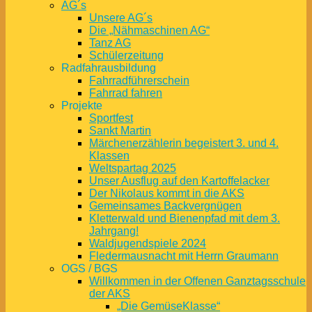
AG´s
Unsere AG´s
Die „Nähmaschinen AG“
Tanz AG
Schülerzeitung
Radfahrausbildung
Fahrradführerschein
Fahrrad fahren
Projekte
Sportfest
Sankt Martin
Märchenerzählerin begeistert 3. und 4.
Klassen
Weltspartag 2025
Unser Ausflug auf den Kartoffelacker
Der Nikolaus kommt in die AKS
Gemeinsames Backvergnügen
Kletterwald und Bienenpfad mit dem 3.
Jahrgang!
Waldjugendspiele 2024
Fledermausnacht mit Herrn Graumann
OGS / BGS
Willkommen in der Offenen Ganztagsschule
der AKS
„Die GemüseKlasse“