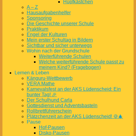
Hüpfkästchen
A – Z
Hausaufgabenhelfer
Sponsoring
Die Geschichte unserer Schule
Praktikum
Engel der Kulturen
Mein erster Schultag in Bildern
Sichtbar und sicher unterwegs
Wohin nach der Grundschule
Weiterführende Schulen
Welche weiterführende Schule passt zu
meinem Kind? (Fragebogen)
Lernen & Leben
Känguru-Wettbewerb
VERA Mathe
Karnevalsfest an der AKS Lüdenscheid: Ein
bunter Tag! 🎉
Der Schulhund Carla
Gottesdienst und Adventsbasteln
Rollbrettführerschein
Plätzchenzeit an der AKS Lüdenscheid! 🍪🎄
Pause
Hof-Pausen
Disko-Pausen