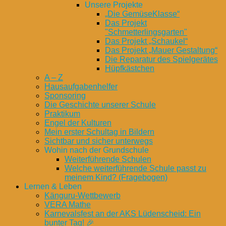
Unsere Projekte
„Die GemüseKlasse“
Das Projekt
"Schmetterlingsgarten"
Das Projekt „Schaukel“
Das Projekt „Mauer Gestaltung“
Die Reparatur des Spielgerätes
Hüpfkästchen
A – Z
Hausaufgabenhelfer
Sponsoring
Die Geschichte unserer Schule
Praktikum
Engel der Kulturen
Mein erster Schultag in Bildern
Sichtbar und sicher unterwegs
Wohin nach der Grundschule
Weiterführende Schulen
Welche weiterführende Schule passt zu
meinem Kind? (Fragebogen)
Lernen & Leben
Känguru-Wettbewerb
VERA Mathe
Karnevalsfest an der AKS Lüdenscheid: Ein
bunter Tag! 🎉