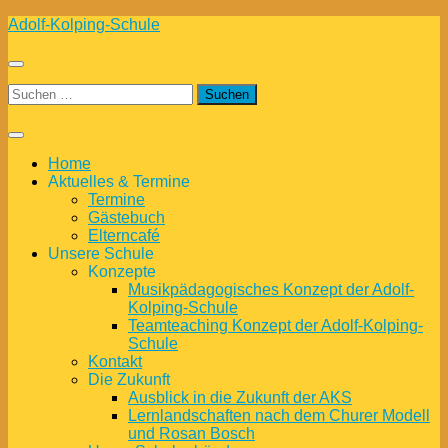
Zum
Adolf-Kolping-Schule
Inhalt
springen
Suchen
nach:
Home
Aktuelles & Termine
Termine
Gästebuch
Elterncafé
Unsere Schule
Konzepte
Musikpädagogisches Konzept der Adolf-
Kolping-Schule
Teamteaching Konzept der Adolf-Kolping-
Schule
Kontakt
Die Zukunft
Ausblick in die Zukunft der AKS
Lernlandschaften nach dem Churer Modell
und Rosan Bosch