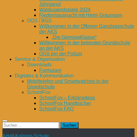
Jahrgang!
Waldjugendspiele 2024
Fledermausnacht mit Herrn Graumann
OGS / BGS
Willkommen in der Offenen Ganztagsschule
der AKS
„Die GemüseKlasse“
Willkommen in der betreuten Grundschule
an der AKS
OGS bei der Polizei
Service & Organisation
Downloads
Formulare
Digitales & Kommunikation
Mobiltelefon und Smartwatches in der
Grundschule
SchoolFox
SchoolFox – Erklärvideos
SchoolFox Handbücher
SchoolFox FAQ
Suchen
nach:
Adolf-Kolping-Schule