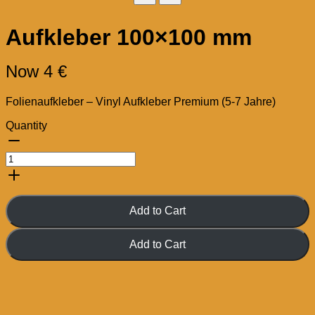
Title
*
Aufkleber 100×100 mm
Now
4 €
Your review
Folienaufkleber – Vinyl Aufkleber Premium (5-7 Jahre)
Submit Review
Quantity
Thanks for your review!
Add to Cart
We are processing it and it will appear on the store
soon.
Add to Cart