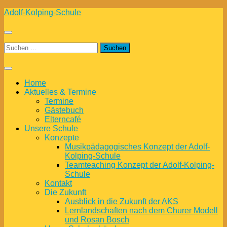
Zum
Adolf-Kolping-Schule
Inhalt
springen
Suchen
nach:
Home
Aktuelles & Termine
Termine
Gästebuch
Elterncafé
Unsere Schule
Konzepte
Musikpädagogisches Konzept der Adolf-
Kolping-Schule
Teamteaching Konzept der Adolf-Kolping-
Schule
Kontakt
Die Zukunft
Ausblick in die Zukunft der AKS
Lernlandschaften nach dem Churer Modell
und Rosan Bosch