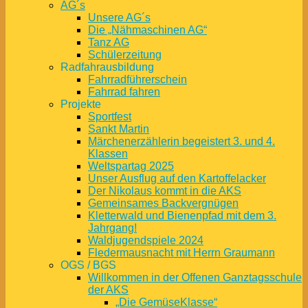
AG´s
Unsere AG´s
Die „Nähmaschinen AG“
Tanz AG
Schülerzeitung
Radfahrausbildung
Fahrradführerschein
Fahrrad fahren
Projekte
Sportfest
Sankt Martin
Märchenerzählerin begeistert 3. und 4.
Klassen
Weltspartag 2025
Unser Ausflug auf den Kartoffelacker
Der Nikolaus kommt in die AKS
Gemeinsames Backvergnügen
Kletterwald und Bienenpfad mit dem 3.
Jahrgang!
Waldjugendspiele 2024
Fledermausnacht mit Herrn Graumann
OGS / BGS
Willkommen in der Offenen Ganztagsschule
der AKS
„Die GemüseKlasse“