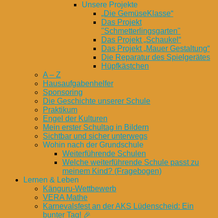
Unsere Projekte
„Die GemüseKlasse“
Das Projekt
"Schmetterlingsgarten"
Das Projekt „Schaukel“
Das Projekt „Mauer Gestaltung“
Die Reparatur des Spielgerätes
Hüpfkästchen
A – Z
Hausaufgabenhelfer
Sponsoring
Die Geschichte unserer Schule
Praktikum
Engel der Kulturen
Mein erster Schultag in Bildern
Sichtbar und sicher unterwegs
Wohin nach der Grundschule
Weiterführende Schulen
Welche weiterführende Schule passt zu
meinem Kind? (Fragebogen)
Lernen & Leben
Känguru-Wettbewerb
VERA Mathe
Karnevalsfest an der AKS Lüdenscheid: Ein
bunter Tag! 🎉