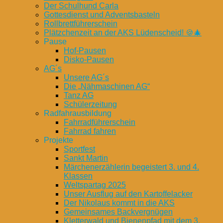
Der Schulhund Carla
Gottesdienst und Adventsbasteln
Rollbrettführerschein
Plätzchenzeit an der AKS Lüdenscheid! 🍪🎄
Pause
Hof-Pausen
Disko-Pausen
AG´s
Unsere AG´s
Die „Nähmaschinen AG“
Tanz AG
Schülerzeitung
Radfahrausbildung
Fahrradführerschein
Fahrrad fahren
Projekte
Sportfest
Sankt Martin
Märchenerzählerin begeistert 3. und 4.
Klassen
Weltspartag 2025
Unser Ausflug auf den Kartoffelacker
Der Nikolaus kommt in die AKS
Gemeinsames Backvergnügen
Kletterwald und Bienenpfad mit dem 3.