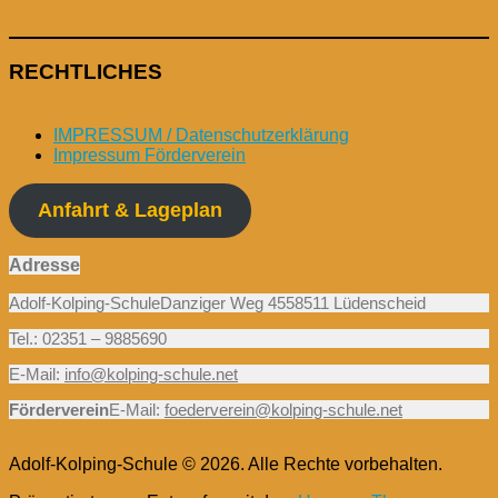
RECHTLICHES
IMPRESSUM / Datenschutzerklärung
Impressum Förderverein
Anfahrt & Lageplan
Adresse
Adolf-Kolping-SchuleDanziger Weg 4558511 Lüdenscheid
Tel.: 02351 – 9885690
E-Mail:
info@kolping-schule.net
Förderverein
E-Mail:
foederverein@kolping-schule.net
Adolf-Kolping-Schule © 2026. Alle Rechte vorbehalten.