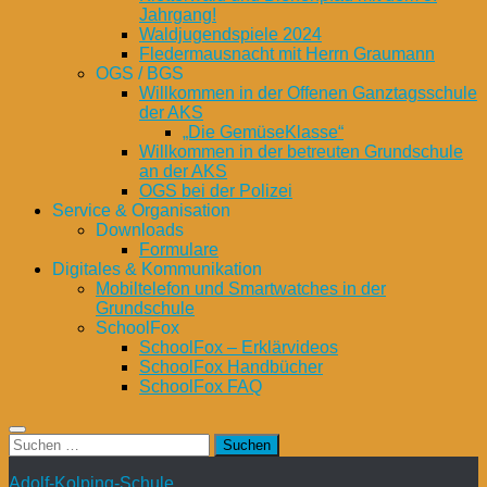
Jahrgang!
Waldjugendspiele 2024
Fledermausnacht mit Herrn Graumann
OGS / BGS
Willkommen in der Offenen Ganztagsschule
der AKS
„Die GemüseKlasse“
Willkommen in der betreuten Grundschule
an der AKS
OGS bei der Polizei
Service & Organisation
Downloads
Formulare
Digitales & Kommunikation
Mobiltelefon und Smartwatches in der
Grundschule
SchoolFox
SchoolFox – Erklärvideos
SchoolFox Handbücher
SchoolFox FAQ
Suchen
nach:
Adolf-Kolping-Schule