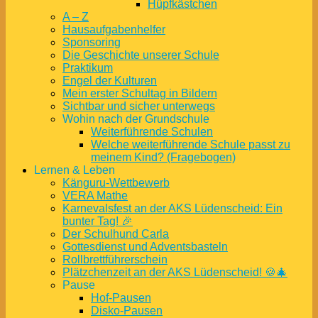
Hüpfkästchen
A – Z
Hausaufgabenhelfer
Sponsoring
Die Geschichte unserer Schule
Praktikum
Engel der Kulturen
Mein erster Schultag in Bildern
Sichtbar und sicher unterwegs
Wohin nach der Grundschule
Weiterführende Schulen
Welche weiterführende Schule passt zu
meinem Kind? (Fragebogen)
Lernen & Leben
Känguru-Wettbewerb
VERA Mathe
Karnevalsfest an der AKS Lüdenscheid: Ein
bunter Tag! 🎉
Der Schulhund Carla
Gottesdienst und Adventsbasteln
Rollbrettführerschein
Plätzchenzeit an der AKS Lüdenscheid! 🍪🎄
Pause
Hof-Pausen
Disko-Pausen