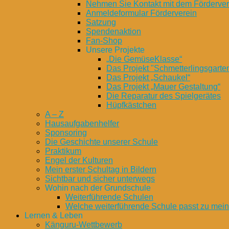
Nehmen Sie Kontakt mit dem Fördervere
Anmeldeformular Förderverein
Satzung
Spendenaktion
Fan-Shop
Unsere Projekte
„Die GemüseKlasse“
Das Projekt "Schmetterlingsgarte
Das Projekt „Schaukel“
Das Projekt „Mauer Gestaltung“
Die Reparatur des Spielgerätes
Hüpfkästchen
A – Z
Hausaufgabenhelfer
Sponsoring
Die Geschichte unserer Schule
Praktikum
Engel der Kulturen
Mein erster Schultag in Bildern
Sichtbar und sicher unterwegs
Wohin nach der Grundschule
Weiterführende Schulen
Welche weiterführende Schule passt zu mei
Lernen & Leben
Känguru-Wettbewerb