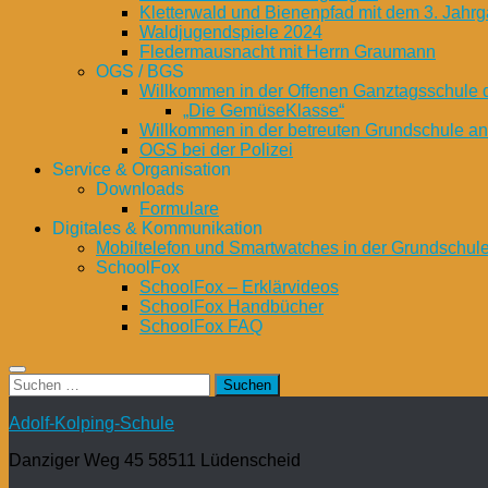
Kletterwald und Bienenpfad mit dem 3. Jahrg
Waldjugendspiele 2024
Fledermausnacht mit Herrn Graumann
OGS / BGS
Willkommen in der Offenen Ganztagsschule 
„Die GemüseKlasse“
Willkommen in der betreuten Grundschule a
OGS bei der Polizei
Service & Organisation
Downloads
Formulare
Digitales & Kommunikation
Mobiltelefon und Smartwatches in der Grundschul
SchoolFox
SchoolFox – Erklärvideos
SchoolFox Handbücher
SchoolFox FAQ
Suchen
nach:
Adolf-Kolping-Schule
Danziger Weg 45 58511 Lüdenscheid