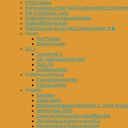
VERA Mathe
Karnevalsfest an der AKS Lüdenscheid: Ein bunter
Der Schulhund Carla
Gottesdienst und Adventsbasteln
Rollbrettführerschein
Plätzchenzeit an der AKS Lüdenscheid! 🍪🎄
Pause
Hof-Pausen
Disko-Pausen
AG´s
Unsere AG´s
Die „Nähmaschinen AG“
Tanz AG
Schülerzeitung
Radfahrausbildung
Fahrradführerschein
Fahrrad fahren
Projekte
Sportfest
Sankt Martin
Märchenerzählerin begeistert 3. und 4. Klass
Weltspartag 2025
Unser Ausflug auf den Kartoffelacker
Der Nikolaus kommt in die AKS
Gemeinsames Backvergnügen