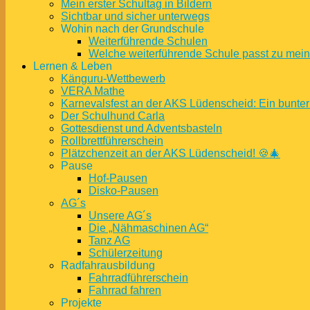
Mein erster Schultag in Bildern
Sichtbar und sicher unterwegs
Wohin nach der Grundschule
Weiterführende Schulen
Welche weiterführende Schule passt zu mei
Lernen & Leben
Känguru-Wettbewerb
VERA Mathe
Karnevalsfest an der AKS Lüdenscheid: Ein bunter
Der Schulhund Carla
Gottesdienst und Adventsbasteln
Rollbrettführerschein
Plätzchenzeit an der AKS Lüdenscheid! 🍪🎄
Pause
Hof-Pausen
Disko-Pausen
AG´s
Unsere AG´s
Die „Nähmaschinen AG“
Tanz AG
Schülerzeitung
Radfahrausbildung
Fahrradführerschein
Fahrrad fahren
Projekte