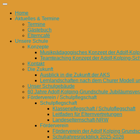
Home
Aktuelles & Termine
Termine
Gästebuch
Elterncafé
Unsere Schule
Konzepte
Musikpädagogisches Konzept der Adolf-Kolp
Teamteaching Konzept der Adolf-Kolping-Sc
Kontakt
Die Zukunft
Ausblick in die Zukunft der AKS
Lernlandschaften nach dem Churer Modell 
Unser Schulgebäude
60 Jahre Adolf-Kolping-Grundschule Jubiläumsver
Förderverein / Schulpflegschaft
Schulpflegschaft
Klassenpflegschaft / Schulpflegschaft
Leitfaden für Elternvertretungen
Landeselternschaft-NRW
Förderverein
Förderverein der Adolf Kolping Grunds
Schuljahresrückblick 2025-2026