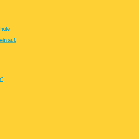
chule
in auf.
n"