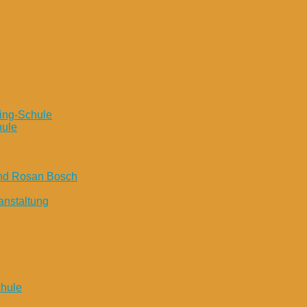
ing-Schule
hule
und Rosan Bosch
anstaltung
chule