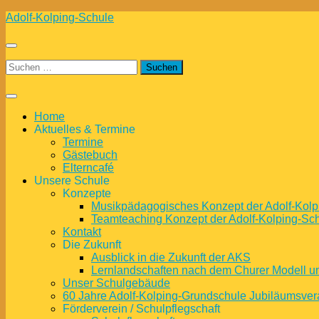
Zum
Adolf-Kolping-Schule
Inhalt
springen
Suchen
nach:
Home
Aktuelles & Termine
Termine
Gästebuch
Elterncafé
Unsere Schule
Konzepte
Musikpädagogisches Konzept der Adolf-Kolp
Teamteaching Konzept der Adolf-Kolping-Sc
Kontakt
Die Zukunft
Ausblick in die Zukunft der AKS
Lernlandschaften nach dem Churer Modell 
Unser Schulgebäude
60 Jahre Adolf-Kolping-Grundschule Jubiläumsver
Förderverein / Schulpflegschaft