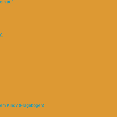
in auf.
n"
nem Kind? (Fragebogen)