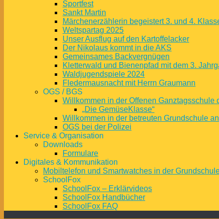
Sportfest
Sankt Martin
Märchenerzählerin begeistert 3. und 4. Klass
Weltspartag 2025
Unser Ausflug auf den Kartoffelacker
Der Nikolaus kommt in die AKS
Gemeinsames Backvergnügen
Kletterwald und Bienenpfad mit dem 3. Jahrg
Waldjugendspiele 2024
Fledermausnacht mit Herrn Graumann
OGS / BGS
Willkommen in der Offenen Ganztagsschule 
„Die GemüseKlasse“
Willkommen in der betreuten Grundschule a
OGS bei der Polizei
Service & Organisation
Downloads
Formulare
Digitales & Kommunikation
Mobiltelefon und Smartwatches in der Grundschul
SchoolFox
SchoolFox – Erklärvideos
SchoolFox Handbücher
SchoolFox FAQ