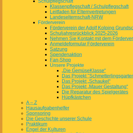
Schulpflegschaft
Klassenpflegschaft / Schulpflegschaft
Leitfaden für Elternvertretungen
Landeselternschaft-NRW
Förderverein
Förderverein der Adolf Kolping Grunds
Schuljahresrückblick 2025-2026
Nehmen Sie Kontakt mit dem Fördervere
Anmeldeformular Förderverein
Satzung
Spendenaktion
Fan-Shop
Unsere Projekte
„Die GemüseKlasse“
Das Projekt "Schmetterlingsgarte
Das Projekt „Schaukel“
Das Projekt „Mauer Gestaltung“
Die Reparatur des Spielgerätes
Hüpfkästchen
A – Z
Hausaufgabenhelfer
Sponsoring
Die Geschichte unserer Schule
Praktikum
Engel der Kulturen