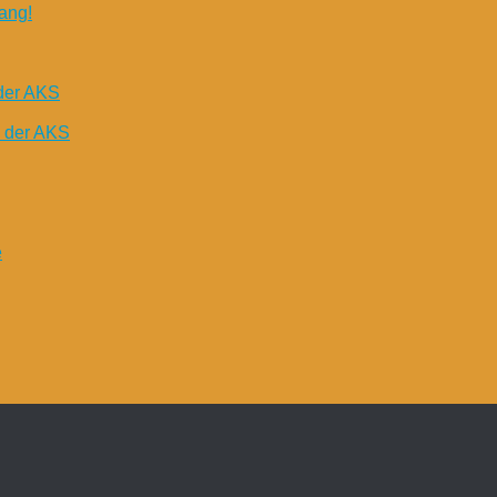
ang!
der AKS
n der AKS
e