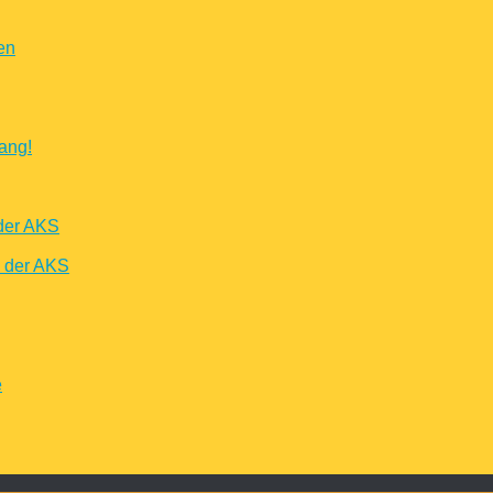
en
ang!
der AKS
n der AKS
e