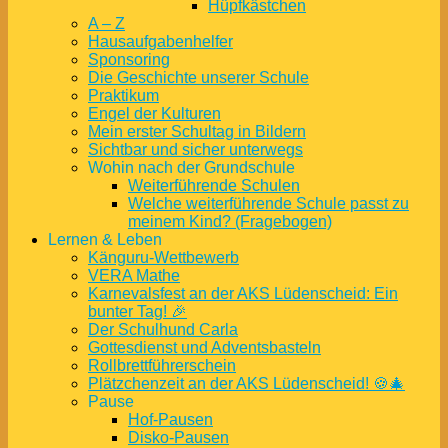
Hüpfkästchen
A – Z
Hausaufgabenhelfer
Sponsoring
Die Geschichte unserer Schule
Praktikum
Engel der Kulturen
Mein erster Schultag in Bildern
Sichtbar und sicher unterwegs
Wohin nach der Grundschule
Weiterführende Schulen
Welche weiterführende Schule passt zu
meinem Kind? (Fragebogen)
Lernen & Leben
Känguru-Wettbewerb
VERA Mathe
Karnevalsfest an der AKS Lüdenscheid: Ein
bunter Tag! 🎉
Der Schulhund Carla
Gottesdienst und Adventsbasteln
Rollbrettführerschein
Plätzchenzeit an der AKS Lüdenscheid! 🍪🎄
Pause
Hof-Pausen
Disko-Pausen