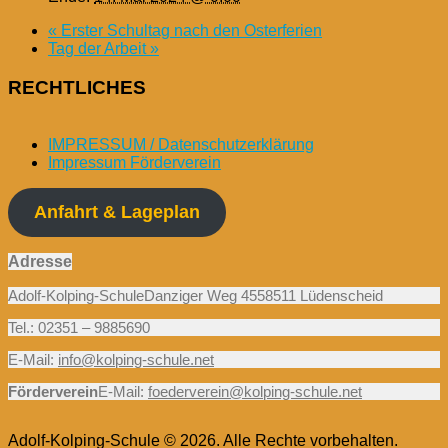
«
Erster Schultag nach den Osterferien
Tag der Arbeit
»
RECHTLICHES
IMPRESSUM / Datenschutzerklärung
Impressum Förderverein
Anfahrt & Lageplan
Adresse
Adolf-Kolping-SchuleDanziger Weg 4558511 Lüdenscheid
Tel.: 02351 – 9885690
E-Mail:
info@kolping-schule.net
Förderverein
E-Mail:
foederverein@kolping-schule.net
Adolf-Kolping-Schule © 2026. Alle Rechte vorbehalten.