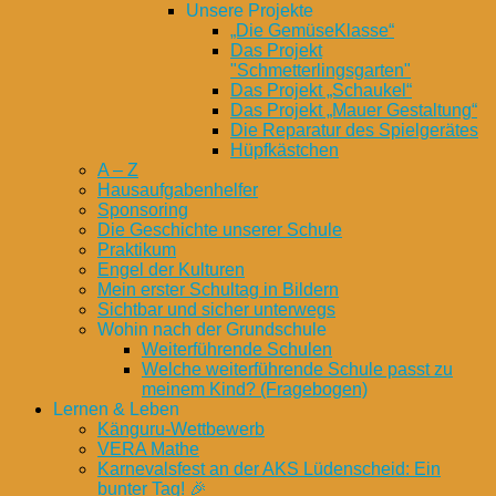
Unsere Projekte
„Die GemüseKlasse“
Das Projekt
"Schmetterlingsgarten"
Das Projekt „Schaukel“
Das Projekt „Mauer Gestaltung“
Die Reparatur des Spielgerätes
Hüpfkästchen
A – Z
Hausaufgabenhelfer
Sponsoring
Die Geschichte unserer Schule
Praktikum
Engel der Kulturen
Mein erster Schultag in Bildern
Sichtbar und sicher unterwegs
Wohin nach der Grundschule
Weiterführende Schulen
Welche weiterführende Schule passt zu
meinem Kind? (Fragebogen)
Lernen & Leben
Känguru-Wettbewerb
VERA Mathe
Karnevalsfest an der AKS Lüdenscheid: Ein
bunter Tag! 🎉