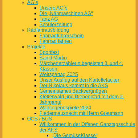
AG´s
Unsere AG´s
Die „Nähmaschinen AG“
Tanz AG
Schülerzeitung
Radfahrausbildung
Fahrradführerschein
Fahrrad fahren
Projekte
Sportfest
Sankt Martin
Märchenerzählerin begeistert 3. und 4.
Klassen
Weltspartag 2025
Unser Ausflug auf den Kartoffelacker
Der Nikolaus kommt in die AKS
Gemeinsames Backvergnügen
Kletterwald und Bienenpfad mit dem 3.
Jahrgang!
Waldjugendspiele 2024
Fledermausnacht mit Herrn Graumann
OGS / BGS
Willkommen in der Offenen Ganztagsschule
der AKS
„Die GemüseKlasse“