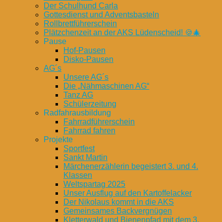
Der Schulhund Carla
Gottesdienst und Adventsbasteln
Rollbrettführerschein
Plätzchenzeit an der AKS Lüdenscheid! 🍪🎄
Pause
Hof-Pausen
Disko-Pausen
AG´s
Unsere AG´s
Die „Nähmaschinen AG“
Tanz AG
Schülerzeitung
Radfahrausbildung
Fahrradführerschein
Fahrrad fahren
Projekte
Sportfest
Sankt Martin
Märchenerzählerin begeistert 3. und 4.
Klassen
Weltspartag 2025
Unser Ausflug auf den Kartoffelacker
Der Nikolaus kommt in die AKS
Gemeinsames Backvergnügen
Kletterwald und Bienenpfad mit dem 3.