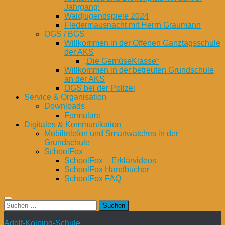
Jahrgang!
Waldjugendspiele 2024
Fledermausnacht mit Herrn Graumann
OGS / BGS
Willkommen in der Offenen Ganztagsschule
der AKS
„Die GemüseKlasse“
Willkommen in der betreuten Grundschule
an der AKS
OGS bei der Polizei
Service & Organisation
Downloads
Formulare
Digitales & Kommunikation
Mobiltelefon und Smartwatches in der
Grundschule
SchoolFox
SchoolFox – Erklärvideos
SchoolFox Handbücher
SchoolFox FAQ
Suchen
nach:
Adolf-Kolping-Schule