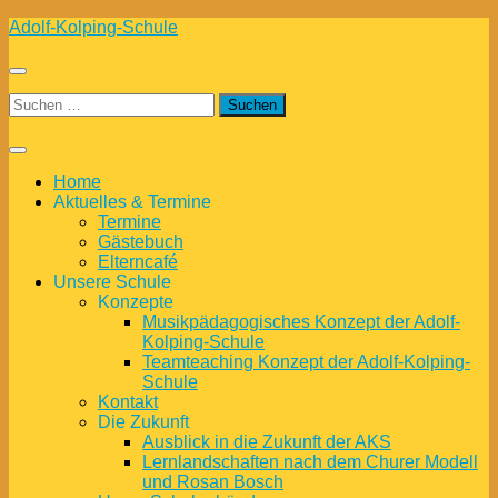
Zum
Adolf-Kolping-Schule
Inhalt
springen
Suchen
nach:
Home
Aktuelles & Termine
Termine
Gästebuch
Elterncafé
Unsere Schule
Konzepte
Musikpädagogisches Konzept der Adolf-
Kolping-Schule
Teamteaching Konzept der Adolf-Kolping-
Schule
Kontakt
Die Zukunft
Ausblick in die Zukunft der AKS
Lernlandschaften nach dem Churer Modell
und Rosan Bosch