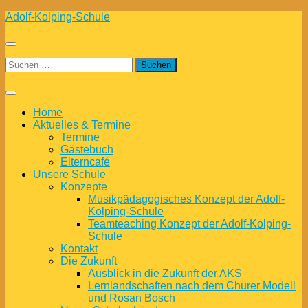
Zum
Adolf-Kolping-Schule
Inhalt
springen
Suchen
nach:
Home
Aktuelles & Termine
Termine
Gästebuch
Elterncafé
Unsere Schule
Konzepte
Musikpädagogisches Konzept der Adolf-
Kolping-Schule
Teamteaching Konzept der Adolf-Kolping-
Schule
Kontakt
Die Zukunft
Ausblick in die Zukunft der AKS
Lernlandschaften nach dem Churer Modell
und Rosan Bosch