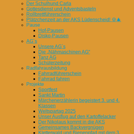
Der Schulhund Carla
Gottesdienst und Adventsbasteln
Rollbrettführerschein
Plätzchenzeit an der AKS Lüdenscheid! 🍪🎄
Pause
Hof-Pausen
Disko-Pausen
AG´s
Unsere AG´s
Die „Nähmaschinen AG“
Tanz AG
Schülerzeitung
Radfahrausbildung
Fahrradführerschein
Fahrrad fahren
Projekte
Sportfest
Sankt Martin
Märchenerzählerin begeistert 3. und 4.
Klassen
Weltspartag 2025
Unser Ausflug auf den Kartoffelacker
Der Nikolaus kommt in die AKS
Gemeinsames Backvergnügen
Kletterwald und Bienenpfad mit dem 3.