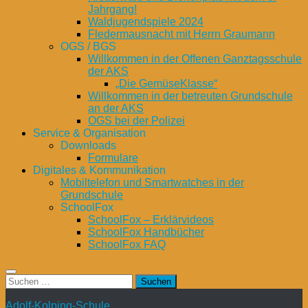
Jahrgang!
Waldjugendspiele 2024
Fledermausnacht mit Herrn Graumann
OGS / BGS
Willkommen in der Offenen Ganztagsschule
der AKS
„Die GemüseKlasse“
Willkommen in der betreuten Grundschule
an der AKS
OGS bei der Polizei
Service & Organisation
Downloads
Formulare
Digitales & Kommunikation
Mobiltelefon und Smartwatches in der
Grundschule
SchoolFox
SchoolFox – Erklärvideos
SchoolFox Handbücher
SchoolFox FAQ
Suchen
nach:
Adolf-Kolping-Schule