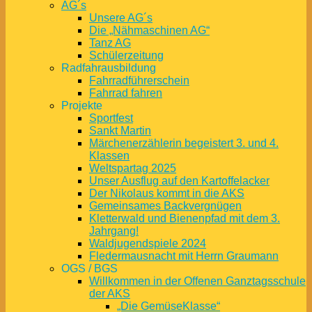
AG´s
Unsere AG´s
Die „Nähmaschinen AG“
Tanz AG
Schülerzeitung
Radfahrausbildung
Fahrradführerschein
Fahrrad fahren
Projekte
Sportfest
Sankt Martin
Märchenerzählerin begeistert 3. und 4.
Klassen
Weltspartag 2025
Unser Ausflug auf den Kartoffelacker
Der Nikolaus kommt in die AKS
Gemeinsames Backvergnügen
Kletterwald und Bienenpfad mit dem 3.
Jahrgang!
Waldjugendspiele 2024
Fledermausnacht mit Herrn Graumann
OGS / BGS
Willkommen in der Offenen Ganztagsschule
der AKS
„Die GemüseKlasse“