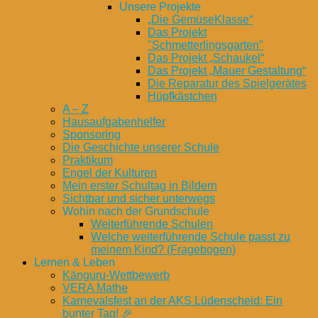
Unsere Projekte
„Die GemüseKlasse“
Das Projekt
"Schmetterlingsgarten"
Das Projekt „Schaukel“
Das Projekt „Mauer Gestaltung“
Die Reparatur des Spielgerätes
Hüpfkästchen
A – Z
Hausaufgabenhelfer
Sponsoring
Die Geschichte unserer Schule
Praktikum
Engel der Kulturen
Mein erster Schultag in Bildern
Sichtbar und sicher unterwegs
Wohin nach der Grundschule
Weiterführende Schulen
Welche weiterführende Schule passt zu
meinem Kind? (Fragebogen)
Lernen & Leben
Känguru-Wettbewerb
VERA Mathe
Karnevalsfest an der AKS Lüdenscheid: Ein
bunter Tag! 🎉