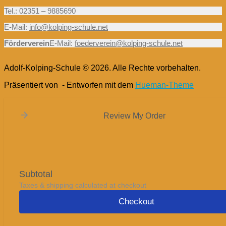
Tel.: 02351 – 9885690
E-Mail:
info@kolping-schule.net
Förderverein
E-Mail:
foederverein@kolping-schule.net
Adolf-Kolping-Schule © 2026. Alle Rechte vorbehalten.
Präsentiert von
- Entworfen mit dem
Hueman-Theme
Review My Order
Subtotal
Taxes & shipping calculated at checkout
Checkout