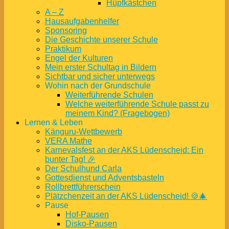
Hüpfkästchen
A – Z
Hausaufgabenhelfer
Sponsoring
Die Geschichte unserer Schule
Praktikum
Engel der Kulturen
Mein erster Schultag in Bildern
Sichtbar und sicher unterwegs
Wohin nach der Grundschule
Weiterführende Schulen
Welche weiterführende Schule passt zu
meinem Kind? (Fragebogen)
Lernen & Leben
Känguru-Wettbewerb
VERA Mathe
Karnevalsfest an der AKS Lüdenscheid: Ein
bunter Tag! 🎉
Der Schulhund Carla
Gottesdienst und Adventsbasteln
Rollbrettführerschein
Plätzchenzeit an der AKS Lüdenscheid! 🍪🎄
Pause
Hof-Pausen
Disko-Pausen