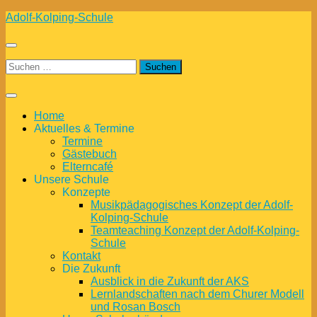
Zum
Adolf-Kolping-Schule
Inhalt
springen
Suchen
nach:
Home
Aktuelles & Termine
Termine
Gästebuch
Elterncafé
Unsere Schule
Konzepte
Musikpädagogisches Konzept der Adolf-
Kolping-Schule
Teamteaching Konzept der Adolf-Kolping-
Schule
Kontakt
Die Zukunft
Ausblick in die Zukunft der AKS
Lernlandschaften nach dem Churer Modell
und Rosan Bosch