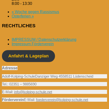
8:00 - 13:30
«
Woche gegen Rassismus
Osterferien
»
RECHTLICHES
IMPRESSUM / Datenschutzerklärung
Impressum Förderverein
Anfahrt & Lageplan
Adresse
Adolf-Kolping-SchuleDanziger Weg 4558511 Lüdenscheid
Tel.: 02351 – 9885690
E-Mail:
info@kolping-schule.net
Förderverein
E-Mail:
foederverein@kolping-schule.net