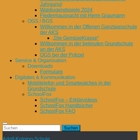
Jahrgang!
Waldjugendspiele 2024
Fledermausnacht mit Herrn Graumann
OGS / BGS
Willkommen in der Offenen Ganztagsschule
der AKS
„Die GemüseKlasse“
Willkommen in der betreuten Grundschule
an der AKS
OGS bei der Polizei
Service & Organisation
Downloads
Formulare
Digitales & Kommunikation
Mobiltelefon und Smartwatches in der
Grundschule
SchoolFox
SchoolFox – Erklärvideos
SchoolFox Handbücher
SchoolFox FAQ
Suchen
nach:
Adolf-Kolping-Schule