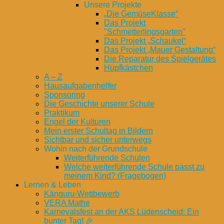
Unsere Projekte
„Die GemüseKlasse“
Das Projekt
"Schmetterlingsgarten"
Das Projekt „Schaukel“
Das Projekt „Mauer Gestaltung“
Die Reparatur des Spielgerätes
Hüpfkästchen
A – Z
Hausaufgabenhelfer
Sponsoring
Die Geschichte unserer Schule
Praktikum
Engel der Kulturen
Mein erster Schultag in Bildern
Sichtbar und sicher unterwegs
Wohin nach der Grundschule
Weiterführende Schulen
Welche weiterführende Schule passt zu
meinem Kind? (Fragebogen)
Lernen & Leben
Känguru-Wettbewerb
VERA Mathe
Karnevalsfest an der AKS Lüdenscheid: Ein
bunter Tag! 🎉