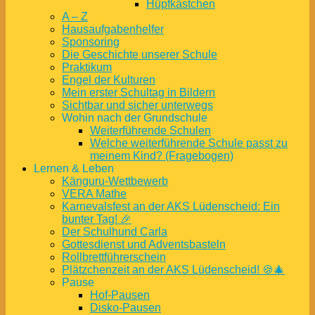
Hüpfkästchen
A – Z
Hausaufgabenhelfer
Sponsoring
Die Geschichte unserer Schule
Praktikum
Engel der Kulturen
Mein erster Schultag in Bildern
Sichtbar und sicher unterwegs
Wohin nach der Grundschule
Weiterführende Schulen
Welche weiterführende Schule passt zu
meinem Kind? (Fragebogen)
Lernen & Leben
Känguru-Wettbewerb
VERA Mathe
Karnevalsfest an der AKS Lüdenscheid: Ein
bunter Tag! 🎉
Der Schulhund Carla
Gottesdienst und Adventsbasteln
Rollbrettführerschein
Plätzchenzeit an der AKS Lüdenscheid! 🍪🎄
Pause
Hof-Pausen
Disko-Pausen