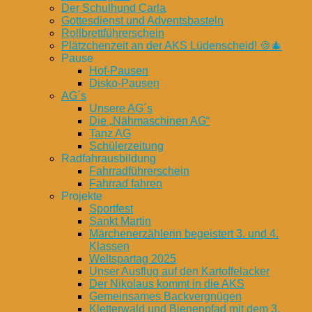
Der Schulhund Carla
Gottesdienst und Adventsbasteln
Rollbrettführerschein
Plätzchenzeit an der AKS Lüdenscheid! 🍪🎄
Pause
Hof-Pausen
Disko-Pausen
AG´s
Unsere AG´s
Die „Nähmaschinen AG“
Tanz AG
Schülerzeitung
Radfahrausbildung
Fahrradführerschein
Fahrrad fahren
Projekte
Sportfest
Sankt Martin
Märchenerzählerin begeistert 3. und 4.
Klassen
Weltspartag 2025
Unser Ausflug auf den Kartoffelacker
Der Nikolaus kommt in die AKS
Gemeinsames Backvergnügen
Kletterwald und Bienenpfad mit dem 3.