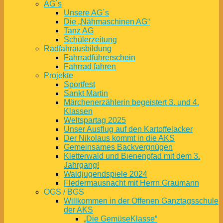
AG´s
Unsere AG´s
Die „Nähmaschinen AG“
Tanz AG
Schülerzeitung
Radfahrausbildung
Fahrradführerschein
Fahrrad fahren
Projekte
Sportfest
Sankt Martin
Märchenerzählerin begeistert 3. und 4.
Klassen
Weltspartag 2025
Unser Ausflug auf den Kartoffelacker
Der Nikolaus kommt in die AKS
Gemeinsames Backvergnügen
Kletterwald und Bienenpfad mit dem 3.
Jahrgang!
Waldjugendspiele 2024
Fledermausnacht mit Herrn Graumann
OGS / BGS
Willkommen in der Offenen Ganztagsschule
der AKS
„Die GemüseKlasse“