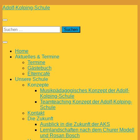
Zum
Adolf-Kolping-Schule
Inhalt
springen
Suchen
nach:
Home
Aktuelles & Termine
Termine
Gästebuch
Elterncafé
Unsere Schule
Konzepte
Musikpädagogisches Konzept der Adolf-
Kolping-Schule
Teamteaching Konzept der Adolf-Kolping-
Schule
Kontakt
Die Zukunft
Ausblick in die Zukunft der AKS
Lernlandschaften nach dem Churer Modell
und Rosan Bosch