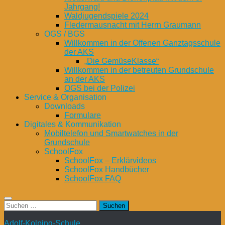
Jahrgang!
Waldjugendspiele 2024
Fledermausnacht mit Herrn Graumann
OGS / BGS
Willkommen in der Offenen Ganztagsschule
der AKS
„Die GemüseKlasse“
Willkommen in der betreuten Grundschule
an der AKS
OGS bei der Polizei
Service & Organisation
Downloads
Formulare
Digitales & Kommunikation
Mobiltelefon und Smartwatches in der
Grundschule
SchoolFox
SchoolFox – Erklärvideos
SchoolFox Handbücher
SchoolFox FAQ
Suchen
nach:
Adolf-Kolping-Schule