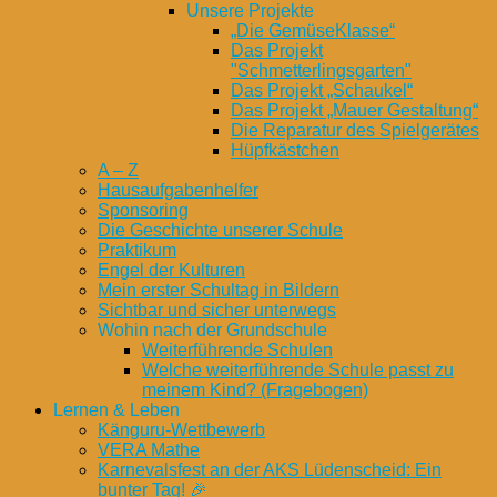
Unsere Projekte
„Die GemüseKlasse“
Das Projekt
"Schmetterlingsgarten"
Das Projekt „Schaukel“
Das Projekt „Mauer Gestaltung“
Die Reparatur des Spielgerätes
Hüpfkästchen
A – Z
Hausaufgabenhelfer
Sponsoring
Die Geschichte unserer Schule
Praktikum
Engel der Kulturen
Mein erster Schultag in Bildern
Sichtbar und sicher unterwegs
Wohin nach der Grundschule
Weiterführende Schulen
Welche weiterführende Schule passt zu
meinem Kind? (Fragebogen)
Lernen & Leben
Känguru-Wettbewerb
VERA Mathe
Karnevalsfest an der AKS Lüdenscheid: Ein
bunter Tag! 🎉