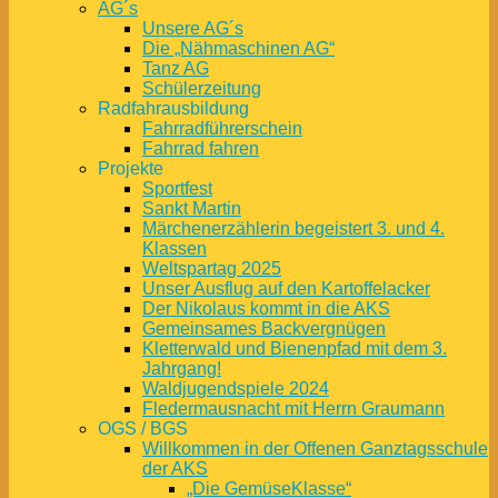
AG´s
Unsere AG´s
Die „Nähmaschinen AG“
Tanz AG
Schülerzeitung
Radfahrausbildung
Fahrradführerschein
Fahrrad fahren
Projekte
Sportfest
Sankt Martin
Märchenerzählerin begeistert 3. und 4.
Klassen
Weltspartag 2025
Unser Ausflug auf den Kartoffelacker
Der Nikolaus kommt in die AKS
Gemeinsames Backvergnügen
Kletterwald und Bienenpfad mit dem 3.
Jahrgang!
Waldjugendspiele 2024
Fledermausnacht mit Herrn Graumann
OGS / BGS
Willkommen in der Offenen Ganztagsschule
der AKS
„Die GemüseKlasse“