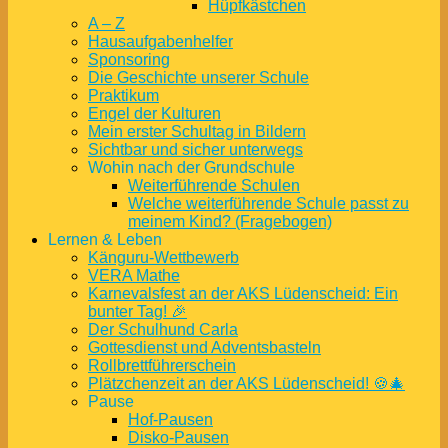
Hüpfkästchen
A – Z
Hausaufgabenhelfer
Sponsoring
Die Geschichte unserer Schule
Praktikum
Engel der Kulturen
Mein erster Schultag in Bildern
Sichtbar und sicher unterwegs
Wohin nach der Grundschule
Weiterführende Schulen
Welche weiterführende Schule passt zu
meinem Kind? (Fragebogen)
Lernen & Leben
Känguru-Wettbewerb
VERA Mathe
Karnevalsfest an der AKS Lüdenscheid: Ein
bunter Tag! 🎉
Der Schulhund Carla
Gottesdienst und Adventsbasteln
Rollbrettführerschein
Plätzchenzeit an der AKS Lüdenscheid! 🍪🎄
Pause
Hof-Pausen
Disko-Pausen