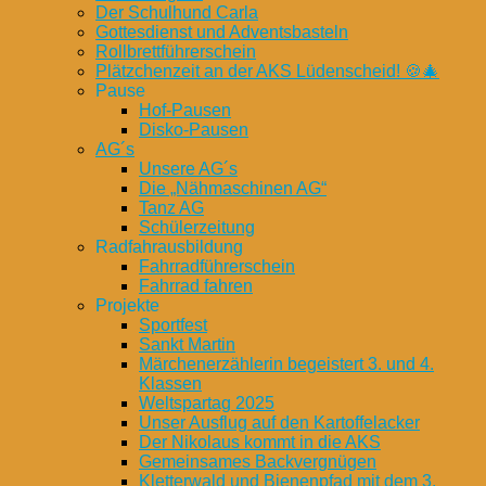
Der Schulhund Carla
Gottesdienst und Adventsbasteln
Rollbrettführerschein
Plätzchenzeit an der AKS Lüdenscheid! 🍪🎄
Pause
Hof-Pausen
Disko-Pausen
AG´s
Unsere AG´s
Die „Nähmaschinen AG“
Tanz AG
Schülerzeitung
Radfahrausbildung
Fahrradführerschein
Fahrrad fahren
Projekte
Sportfest
Sankt Martin
Märchenerzählerin begeistert 3. und 4.
Klassen
Weltspartag 2025
Unser Ausflug auf den Kartoffelacker
Der Nikolaus kommt in die AKS
Gemeinsames Backvergnügen
Kletterwald und Bienenpfad mit dem 3.