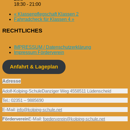
18:30 - 21:00
«
Klassenpflegschaft Klassen 2
Fahrradcheck für Klassen 4
»
RECHTLICHES
IMPRESSUM / Datenschutzerklärung
Impressum Förderverein
Anfahrt & Lageplan
Adresse
Adolf-Kolping-SchuleDanziger Weg 4558511 Lüdenscheid
Tel.: 02351 – 9885690
E-Mail:
info@kolping-schule.net
Förderverein
E-Mail:
foederverein@kolping-schule.net