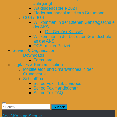
Jahrgang!
Waldjugendspiele 2024
Fledermausnacht mit Herrn Graumann
OGS / BGS
Willkommen in der Offenen Ganztagsschule
der AKS
„Die GemüseKlasse“
Willkommen in der betreuten Grundschule
an der AKS
OGS bei der Polizei
Service & Organisation
Downloads
Formulare
Digitales & Kommunikation
Mobiltelefon und Smartwatches in der
Grundschule
SchoolFox
SchoolFox – Erklärvideos
SchoolFox Handbücher
SchoolFox FAQ
Suchen
nach:
Adolf-Kolping-Schule