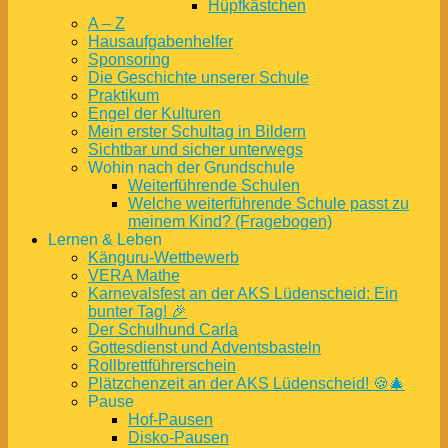
Hüpfkästchen
A – Z
Hausaufgabenhelfer
Sponsoring
Die Geschichte unserer Schule
Praktikum
Engel der Kulturen
Mein erster Schultag in Bildern
Sichtbar und sicher unterwegs
Wohin nach der Grundschule
Weiterführende Schulen
Welche weiterführende Schule passt zu
meinem Kind? (Fragebogen)
Lernen & Leben
Känguru-Wettbewerb
VERA Mathe
Karnevalsfest an der AKS Lüdenscheid: Ein
bunter Tag! 🎉
Der Schulhund Carla
Gottesdienst und Adventsbasteln
Rollbrettführerschein
Plätzchenzeit an der AKS Lüdenscheid! 🍪🎄
Pause
Hof-Pausen
Disko-Pausen