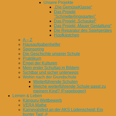
Unsere Projekte
„Die GemüseKlasse“
Das Projekt
"Schmetterlingsgarten"
Das Projekt „Schaukel“
Das Projekt „Mauer Gestaltung“
Die Reparatur des Spielgerätes
Hüpfkästchen
A – Z
Hausaufgabenhelfer
Sponsoring
Die Geschichte unserer Schule
Praktikum
Engel der Kulturen
Mein erster Schultag in Bildern
Sichtbar und sicher unterwegs
Wohin nach der Grundschule
Weiterführende Schulen
Welche weiterführende Schule passt zu
meinem Kind? (Fragebogen)
Lernen & Leben
Känguru-Wettbewerb
VERA Mathe
Karnevalsfest an der AKS Lüdenscheid: Ein
bunter Tag! 🎉