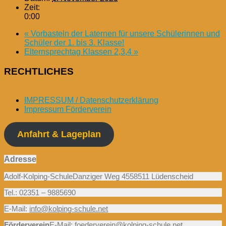
Zeit:
0:00
«
Vorbasteln der Laternen für unsere Schülerinnen und
Schüler der 1. bis 3. Klasse!
Elternsprechtag Klassen 2,3,4
»
RECHTLICHES
IMPRESSUM / Datenschutzerklärung
Impressum Förderverein
Anfahrt & Lageplan
Adresse
Adolf-Kolping-SchuleDanziger Weg 4558511 Lüdenscheid
Tel.: 02351 – 9885690
E-Mail:
info@kolping-schule.net
Förderverein
E-Mail:
foederverein@kolping-schule.net