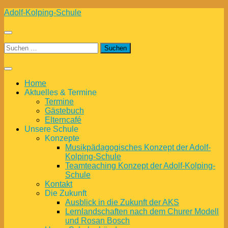
Zum
Adolf-Kolping-Schule
Inhalt
springen
Suchen
nach:
Home
Aktuelles & Termine
Termine
Gästebuch
Elterncafé
Unsere Schule
Konzepte
Musikpädagogisches Konzept der Adolf-
Kolping-Schule
Teamteaching Konzept der Adolf-Kolping-
Schule
Kontakt
Die Zukunft
Ausblick in die Zukunft der AKS
Lernlandschaften nach dem Churer Modell
und Rosan Bosch