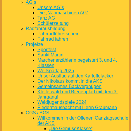
AG´s
Unsere AG´s
Die „Nähmaschinen AG“
Tanz AG
Schülerzeitung
Radfahrausbildung
Fahrradführerschein
Fahrrad fahren
Projekte
Sportfest
Sankt Martin
Märchenerzählerin begeistert 3. und 4.
Klassen
Weltspartag 2025
Unser Ausflug auf den Kartoffelacker
Der Nikolaus kommt in die AKS
Gemeinsames Backvergnügen
Kletterwald und Bienenpfad mit dem 3.
Jahrgang!
Waldjugendspiele 2024
Fledermausnacht mit Herrn Graumann
OGS / BGS
Willkommen in der Offenen Ganztagsschule
der AKS
„Die GemüseKlasse“