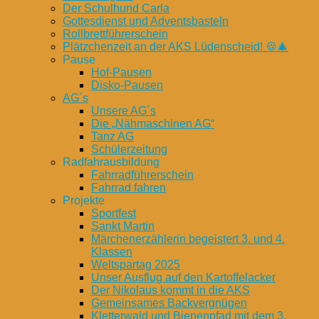
Der Schulhund Carla
Gottesdienst und Adventsbasteln
Rollbrettführerschein
Plätzchenzeit an der AKS Lüdenscheid! 🍪🎄
Pause
Hof-Pausen
Disko-Pausen
AG´s
Unsere AG´s
Die „Nähmaschinen AG“
Tanz AG
Schülerzeitung
Radfahrausbildung
Fahrradführerschein
Fahrrad fahren
Projekte
Sportfest
Sankt Martin
Märchenerzählerin begeistert 3. und 4.
Klassen
Weltspartag 2025
Unser Ausflug auf den Kartoffelacker
Der Nikolaus kommt in die AKS
Gemeinsames Backvergnügen
Kletterwald und Bienenpfad mit dem 3.