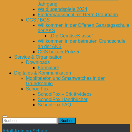
Jahrgang!
Waldjugendspiele 2024
Fledermausnacht mit Herrn Graumann
OGS / BGS
Willkommen in der Offenen Ganztagsschule
der AKS
„Die GemüseKlasse“
Willkommen in der betreuten Grundschule
an der AKS
OGS bei der Polizei
Service & Organisation
Downloads
Formulare
Digitales & Kommunikation
Mobiltelefon und Smartwatches in der
Grundschule
SchoolFox
SchoolFox – Erklärvideos
SchoolFox Handbücher
SchoolFox FAQ
Suchen
nach:
Adolf-Kolping-Schule