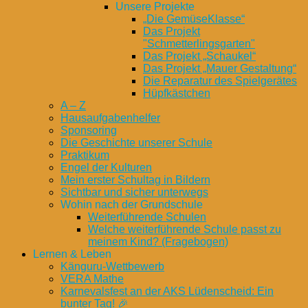
Unsere Projekte
„Die GemüseKlasse“
Das Projekt
"Schmetterlingsgarten"
Das Projekt „Schaukel“
Das Projekt „Mauer Gestaltung“
Die Reparatur des Spielgerätes
Hüpfkästchen
A – Z
Hausaufgabenhelfer
Sponsoring
Die Geschichte unserer Schule
Praktikum
Engel der Kulturen
Mein erster Schultag in Bildern
Sichtbar und sicher unterwegs
Wohin nach der Grundschule
Weiterführende Schulen
Welche weiterführende Schule passt zu
meinem Kind? (Fragebogen)
Lernen & Leben
Känguru-Wettbewerb
VERA Mathe
Karnevalsfest an der AKS Lüdenscheid: Ein
bunter Tag! 🎉