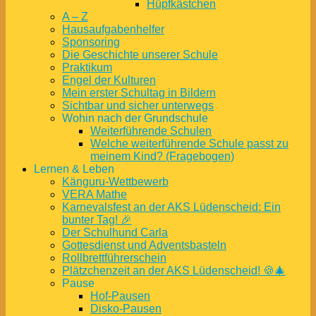
Hüpfkästchen
A – Z
Hausaufgabenhelfer
Sponsoring
Die Geschichte unserer Schule
Praktikum
Engel der Kulturen
Mein erster Schultag in Bildern
Sichtbar und sicher unterwegs
Wohin nach der Grundschule
Weiterführende Schulen
Welche weiterführende Schule passt zu
meinem Kind? (Fragebogen)
Lernen & Leben
Känguru-Wettbewerb
VERA Mathe
Karnevalsfest an der AKS Lüdenscheid: Ein
bunter Tag! 🎉
Der Schulhund Carla
Gottesdienst und Adventsbasteln
Rollbrettführerschein
Plätzchenzeit an der AKS Lüdenscheid! 🍪🎄
Pause
Hof-Pausen
Disko-Pausen