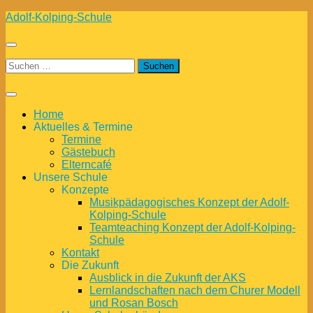
Zum
Adolf-Kolping-Schule
Inhalt
springen
Suchen
nach:
Home
Aktuelles & Termine
Termine
Gästebuch
Elterncafé
Unsere Schule
Konzepte
Musikpädagogisches Konzept der Adolf-
Kolping-Schule
Teamteaching Konzept der Adolf-Kolping-
Schule
Kontakt
Die Zukunft
Ausblick in die Zukunft der AKS
Lernlandschaften nach dem Churer Modell
und Rosan Bosch