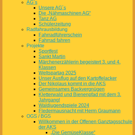
AG´s
Unsere AG´s
Die „Nähmaschinen AG“
Tanz AG
Schülerzeitung
Radfahrausbildung
Fahrradführerschein
Fahrrad fahren
Projekte
Sportfest
Sankt Martin
Märchenerzählerin begeistert 3. und 4.
Klassen
Weltspartag 2025
Unser Ausflug auf den Kartoffelacker
Der Nikolaus kommt in die AKS
Gemeinsames Backvergnügen
Kletterwald und Bienenpfad mit dem 3.
Jahrgang!
Waldjugendspiele 2024
Fledermausnacht mit Herrn Graumann
OGS / BGS
Willkommen in der Offenen Ganztagsschule
der AKS
„Die GemüseKlasse“