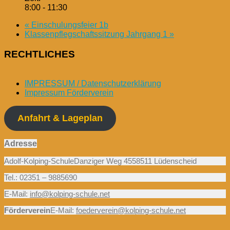
8:00 - 11:30
«
Einschulungsfeier 1b
Klassenpflegschaftssitzung Jahrgang 1
»
RECHTLICHES
IMPRESSUM / Datenschutzerklärung
Impressum Förderverein
Anfahrt & Lageplan
Adresse
Adolf-Kolping-SchuleDanziger Weg 4558511 Lüdenscheid
Tel.: 02351 – 9885690
E-Mail:
info@kolping-schule.net
Förderverein
E-Mail:
foederverein@kolping-schule.net