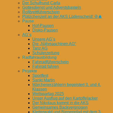
Der Schulhund Carla
Gottesdienst und Adventsbasteln
Rollbrettführerschein
Plätzchenzeit an der AKS Lüdenscheid! 🍪🎄
Pause
Hof-Pausen
Disko-Pausen
AG´s
Unsere AG´s
Die „Nähmaschinen AG“
Tanz AG
Schülerzeitung
Radfahrausbildung
Fahrradführerschein
Fahrrad fahren
Projekte
Sportfest
Sankt Martin
Märchenerzählerin begeistert 3. und 4.
Klassen
Weltspartag 2025
Unser Ausflug auf den Kartoffelacker
Der Nikolaus kommt in die AKS
Gemeinsames Backvergnügen
Kletterwald und Bienenpfad mit dem 3.