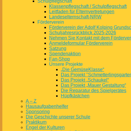
Schulpflegschaft
Klassenpflegschaft / Schulpflegschaft
Leitfaden für Elternvertretungen
Landeselternschaft-NRW
Förderverein
Förderverein der Adolf Kolping Grunds
Schuljahresrückblick 2025-2026
Nehmen Sie Kontakt mit dem Fördervere
Anmeldeformular Förderverein
Satzung
Spendenaktion
Fan-Shop
Unsere Projekte
„Die GemüseKlasse“
Das Projekt "Schmetterlingsgarte
Das Projekt „Schaukel“
Das Projekt „Mauer Gestaltung“
Die Reparatur des Spielgerätes
Hüpfkästchen
A – Z
Hausaufgabenhelfer
Sponsoring
Die Geschichte unserer Schule
Praktikum
Engel der Kulturen