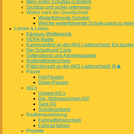
Mein erster Schultag in Bildern
Sichtbar und sicher unterwegs
Wohin nach der Grundschule
Weiterführende Schulen
Welche weiterführende Schule passt zu mei
Lernen & Leben
Känguru-Wettbewerb
VERA Mathe
Karnevalsfest an der AKS Lüdenscheid: Ein bunter
Der Schulhund Carla
Gottesdienst und Adventsbasteln
Rollbrettführerschein
Plätzchenzeit an der AKS Lüdenscheid! 🍪🎄
Pause
Hof-Pausen
Disko-Pausen
AG´s
Unsere AG´s
Die „Nähmaschinen AG“
Tanz AG
Schülerzeitung
Radfahrausbildung
Fahrradführerschein
Fahrrad fahren
Projekte