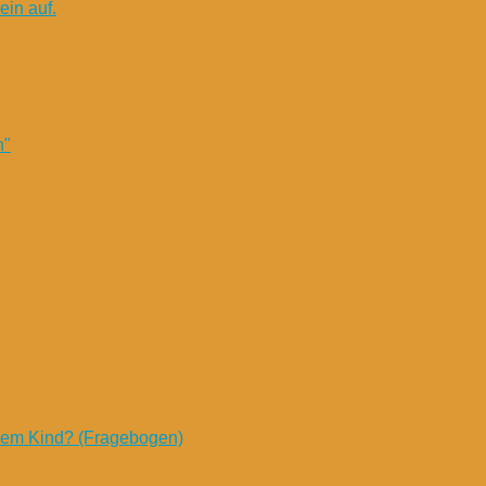
in auf.
n"
nem Kind? (Fragebogen)