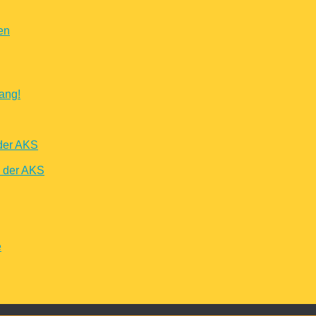
en
ang!
der AKS
n der AKS
e