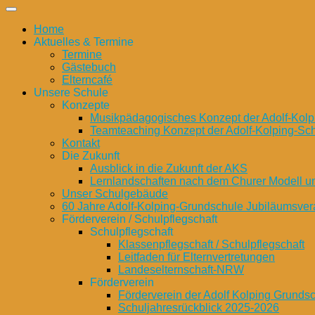
Home
Aktuelles & Termine
Termine
Gästebuch
Elterncafé
Unsere Schule
Konzepte
Musikpädagogisches Konzept der Adolf-Kolp
Teamteaching Konzept der Adolf-Kolping-Sc
Kontakt
Die Zukunft
Ausblick in die Zukunft der AKS
Lernlandschaften nach dem Churer Modell 
Unser Schulgebäude
60 Jahre Adolf-Kolping-Grundschule Jubiläumsver
Förderverein / Schulpflegschaft
Schulpflegschaft
Klassenpflegschaft / Schulpflegschaft
Leitfaden für Elternvertretungen
Landeselternschaft-NRW
Förderverein
Förderverein der Adolf Kolping Grunds
Schuljahresrückblick 2025-2026