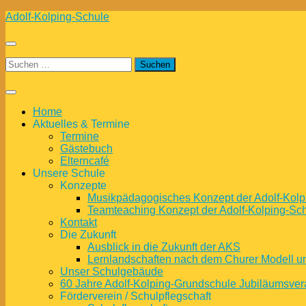
Zum
Adolf-Kolping-Schule
Inhalt
springen
Suchen
nach:
Home
Aktuelles & Termine
Termine
Gästebuch
Elterncafé
Unsere Schule
Konzepte
Musikpädagogisches Konzept der Adolf-Kolp
Teamteaching Konzept der Adolf-Kolping-Sc
Kontakt
Die Zukunft
Ausblick in die Zukunft der AKS
Lernlandschaften nach dem Churer Modell 
Unser Schulgebäude
60 Jahre Adolf-Kolping-Grundschule Jubiläumsver
Förderverein / Schulpflegschaft