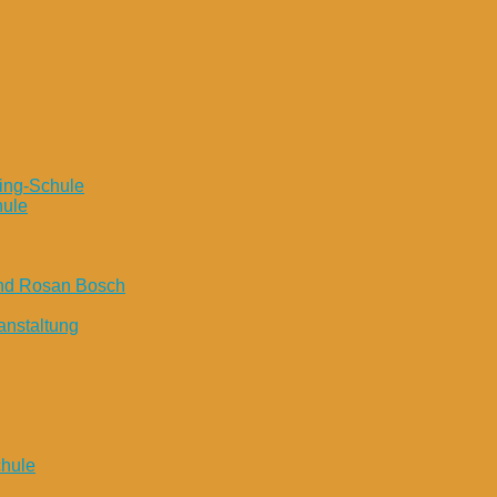
ing-Schule
hule
und Rosan Bosch
anstaltung
chule