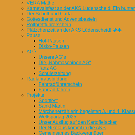
VERA Mathe
Karnevalsfest an der AKS Lüdenscheid: Ein bunter
Der Schulhund Carla
Gottesdienst und Adventsbasteln
Rollbrettführerschein
Plätzchenzeit an der AKS Lüdenscheid! 🍪🎄
Pause
Hof-Pausen
Disko-Pausen
AG´s
Unsere AG´s
Die „Nähmaschinen AG“
Tanz AG
Schülerzeitung
Radfahrausbildung
Fahrradführerschein
Fahrrad fahren
Projekte
Sportfest
Sankt Martin
Märchenerzählerin begeistert 3. und 4. Klass
Weltspartag 2025
Unser Ausflug auf den Kartoffelacker
Der Nikolaus kommt in die AKS
Gemeinsames Backvergnügen