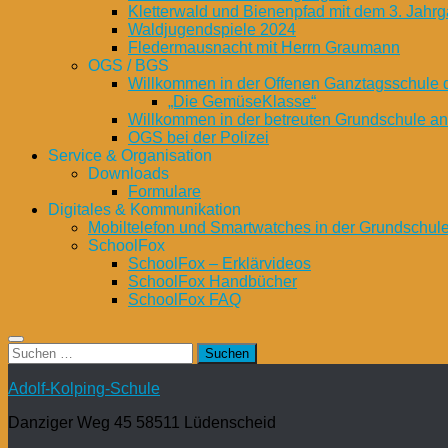
Kletterwald und Bienenpfad mit dem 3. Jahrg
Waldjugendspiele 2024
Fledermausnacht mit Herrn Graumann
OGS / BGS
Willkommen in der Offenen Ganztagsschule 
„Die GemüseKlasse“
Willkommen in der betreuten Grundschule a
OGS bei der Polizei
Service & Organisation
Downloads
Formulare
Digitales & Kommunikation
Mobiltelefon und Smartwatches in der Grundschul
SchoolFox
SchoolFox – Erklärvideos
SchoolFox Handbücher
SchoolFox FAQ
Suchen
nach:
Adolf-Kolping-Schule
Danziger Weg 45 58511 Lüdenscheid