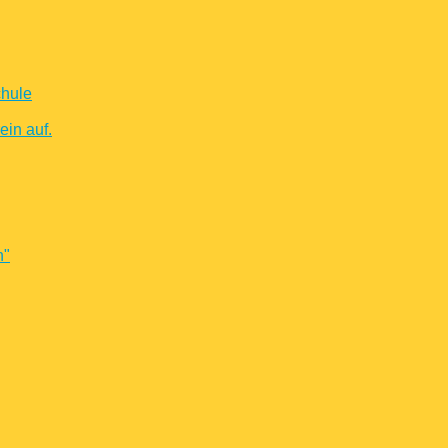
chule
in auf.
n"