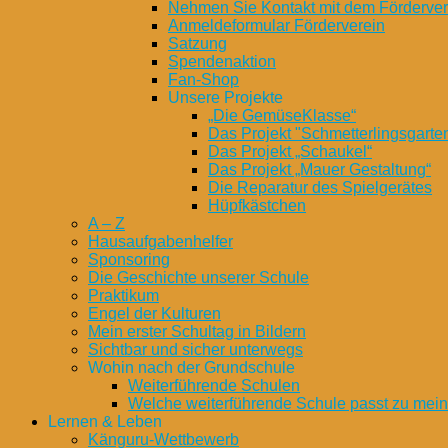
Nehmen Sie Kontakt mit dem Fördervere
Anmeldeformular Förderverein
Satzung
Spendenaktion
Fan-Shop
Unsere Projekte
„Die GemüseKlasse“
Das Projekt "Schmetterlingsgarte
Das Projekt „Schaukel“
Das Projekt „Mauer Gestaltung“
Die Reparatur des Spielgerätes
Hüpfkästchen
A – Z
Hausaufgabenhelfer
Sponsoring
Die Geschichte unserer Schule
Praktikum
Engel der Kulturen
Mein erster Schultag in Bildern
Sichtbar und sicher unterwegs
Wohin nach der Grundschule
Weiterführende Schulen
Welche weiterführende Schule passt zu mei
Lernen & Leben
Känguru-Wettbewerb