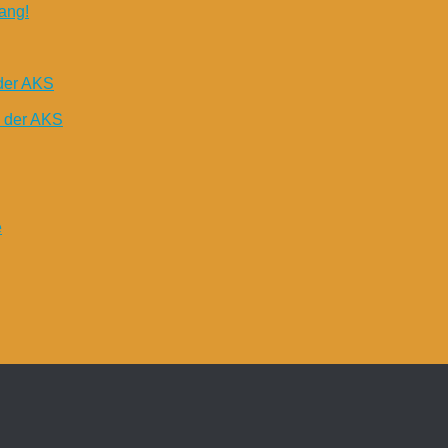
ang!
der AKS
n der AKS
e