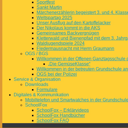
Sportfest
Sankt Martin
Märchenerzählerin begeistert 3. und 4. Klass
Weltspartag 2025
Unser Ausflug auf den Kartoffelacker
Der Nikolaus kommt in die AKS
Gemeinsames Backvergnügen
Kletterwald und Bienenpfad mit dem 3. Jahrg
Waldjugendspiele 2024
Fledermausnacht mit Herrn Graumann
OGS / BGS
Willkommen in der Offenen Ganztagsschule 
„Die GemüseKlasse“
Willkommen in der betreuten Grundschule a
OGS bei der Polizei
Service & Organisation
Downloads
Formulare
Digitales & Kommunikation
Mobiltelefon und Smartwatches in der Grundschul
SchoolFox
SchoolFox – Erklärvideos
SchoolFox Handbücher
SchoolFox FAQ