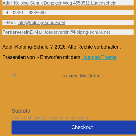
Adolf-Kolping-SchuleDanziger Weg 4558511 Lüdenscheid
Tel.: 02351 – 9885690
E-Mail:
info@kolping-schule.net
Förderverein
E-Mail:
foederverein@kolping-schule.net
Adolf-Kolping-Schule © 2026. Alle Rechte vorbehalten.
Präsentiert von
- Entworfen mit dem
Hueman-Theme
Review My Order
Subtotal
Taxes & shipping calculated at checkout
Checkout