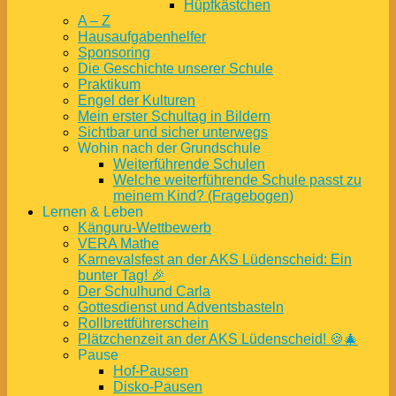
Hüpfkästchen
A – Z
Hausaufgabenhelfer
Sponsoring
Die Geschichte unserer Schule
Praktikum
Engel der Kulturen
Mein erster Schultag in Bildern
Sichtbar und sicher unterwegs
Wohin nach der Grundschule
Weiterführende Schulen
Welche weiterführende Schule passt zu
meinem Kind? (Fragebogen)
Lernen & Leben
Känguru-Wettbewerb
VERA Mathe
Karnevalsfest an der AKS Lüdenscheid: Ein
bunter Tag! 🎉
Der Schulhund Carla
Gottesdienst und Adventsbasteln
Rollbrettführerschein
Plätzchenzeit an der AKS Lüdenscheid! 🍪🎄
Pause
Hof-Pausen
Disko-Pausen