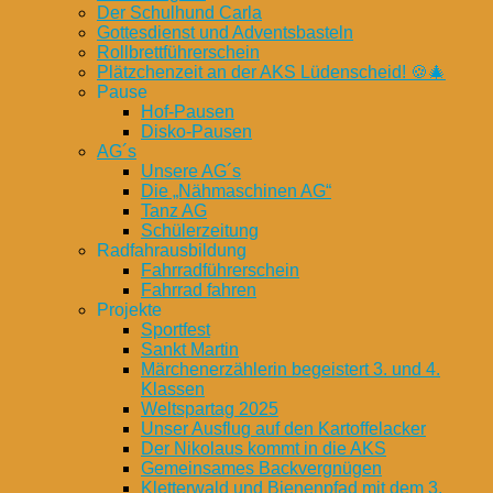
Der Schulhund Carla
Gottesdienst und Adventsbasteln
Rollbrettführerschein
Plätzchenzeit an der AKS Lüdenscheid! 🍪🎄
Pause
Hof-Pausen
Disko-Pausen
AG´s
Unsere AG´s
Die „Nähmaschinen AG“
Tanz AG
Schülerzeitung
Radfahrausbildung
Fahrradführerschein
Fahrrad fahren
Projekte
Sportfest
Sankt Martin
Märchenerzählerin begeistert 3. und 4.
Klassen
Weltspartag 2025
Unser Ausflug auf den Kartoffelacker
Der Nikolaus kommt in die AKS
Gemeinsames Backvergnügen
Kletterwald und Bienenpfad mit dem 3.