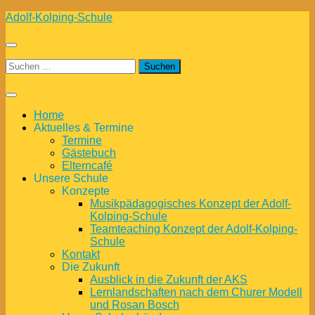
Zum
Adolf-Kolping-Schule
Inhalt
springen
Suchen
nach:
Home
Aktuelles & Termine
Termine
Gästebuch
Elterncafé
Unsere Schule
Konzepte
Musikpädagogisches Konzept der Adolf-
Kolping-Schule
Teamteaching Konzept der Adolf-Kolping-
Schule
Kontakt
Die Zukunft
Ausblick in die Zukunft der AKS
Lernlandschaften nach dem Churer Modell
und Rosan Bosch