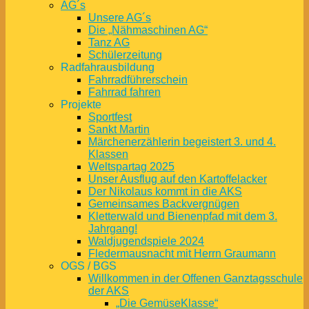
AG´s
Unsere AG´s
Die „Nähmaschinen AG“
Tanz AG
Schülerzeitung
Radfahrausbildung
Fahrradführerschein
Fahrrad fahren
Projekte
Sportfest
Sankt Martin
Märchenerzählerin begeistert 3. und 4.
Klassen
Weltspartag 2025
Unser Ausflug auf den Kartoffelacker
Der Nikolaus kommt in die AKS
Gemeinsames Backvergnügen
Kletterwald und Bienenpfad mit dem 3.
Jahrgang!
Waldjugendspiele 2024
Fledermausnacht mit Herrn Graumann
OGS / BGS
Willkommen in der Offenen Ganztagsschule
der AKS
„Die GemüseKlasse“