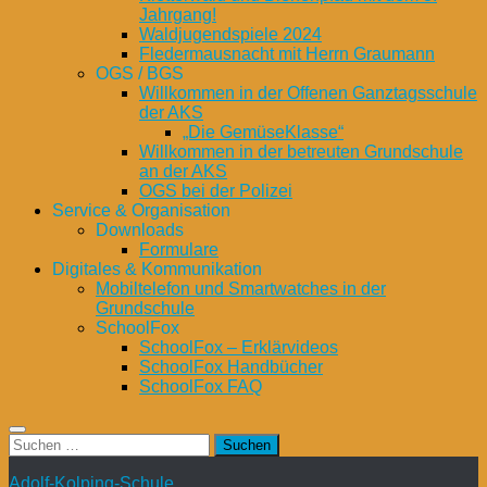
Jahrgang!
Waldjugendspiele 2024
Fledermausnacht mit Herrn Graumann
OGS / BGS
Willkommen in der Offenen Ganztagsschule
der AKS
„Die GemüseKlasse“
Willkommen in der betreuten Grundschule
an der AKS
OGS bei der Polizei
Service & Organisation
Downloads
Formulare
Digitales & Kommunikation
Mobiltelefon und Smartwatches in der
Grundschule
SchoolFox
SchoolFox – Erklärvideos
SchoolFox Handbücher
SchoolFox FAQ
Suchen
nach:
Adolf-Kolping-Schule