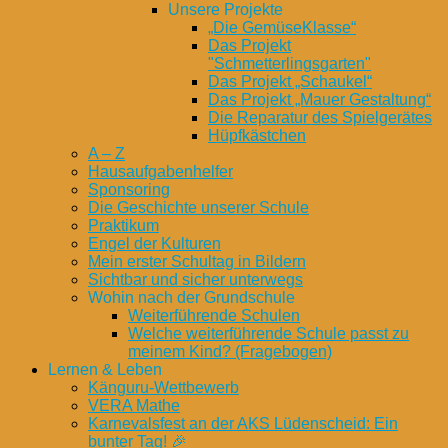
Unsere Projekte
„Die GemüseKlasse“
Das Projekt
"Schmetterlingsgarten"
Das Projekt „Schaukel“
Das Projekt „Mauer Gestaltung“
Die Reparatur des Spielgerätes
Hüpfkästchen
A – Z
Hausaufgabenhelfer
Sponsoring
Die Geschichte unserer Schule
Praktikum
Engel der Kulturen
Mein erster Schultag in Bildern
Sichtbar und sicher unterwegs
Wohin nach der Grundschule
Weiterführende Schulen
Welche weiterführende Schule passt zu
meinem Kind? (Fragebogen)
Lernen & Leben
Känguru-Wettbewerb
VERA Mathe
Karnevalsfest an der AKS Lüdenscheid: Ein
bunter Tag! 🎉