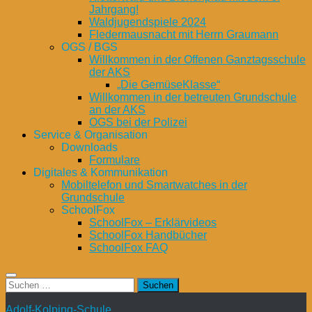
Jahrgang!
Waldjugendspiele 2024
Fledermausnacht mit Herrn Graumann
OGS / BGS
Willkommen in der Offenen Ganztagsschule
der AKS
„Die GemüseKlasse“
Willkommen in der betreuten Grundschule
an der AKS
OGS bei der Polizei
Service & Organisation
Downloads
Formulare
Digitales & Kommunikation
Mobiltelefon und Smartwatches in der
Grundschule
SchoolFox
SchoolFox – Erklärvideos
SchoolFox Handbücher
SchoolFox FAQ
Suchen
nach:
Adolf-Kolping-Schule