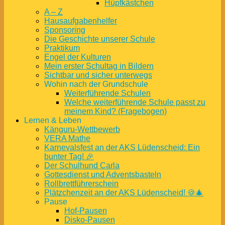
Hüpfkästchen
A – Z
Hausaufgabenhelfer
Sponsoring
Die Geschichte unserer Schule
Praktikum
Engel der Kulturen
Mein erster Schultag in Bildern
Sichtbar und sicher unterwegs
Wohin nach der Grundschule
Weiterführende Schulen
Welche weiterführende Schule passt zu
meinem Kind? (Fragebogen)
Lernen & Leben
Känguru-Wettbewerb
VERA Mathe
Karnevalsfest an der AKS Lüdenscheid: Ein
bunter Tag! 🎉
Der Schulhund Carla
Gottesdienst und Adventsbasteln
Rollbrettführerschein
Plätzchenzeit an der AKS Lüdenscheid! 🍪🎄
Pause
Hof-Pausen
Disko-Pausen