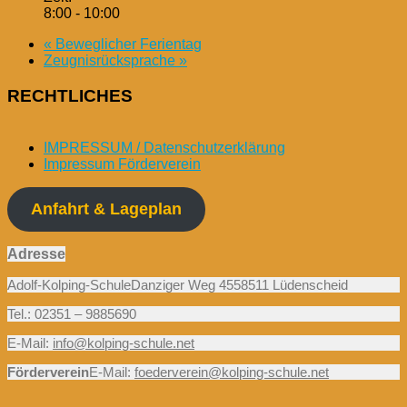
8:00 - 10:00
«
Beweglicher Ferientag
Zeugnisrücksprache
»
RECHTLICHES
IMPRESSUM / Datenschutzerklärung
Impressum Förderverein
Anfahrt & Lageplan
Adresse
Adolf-Kolping-SchuleDanziger Weg 4558511 Lüdenscheid
Tel.: 02351 – 9885690
E-Mail:
info@kolping-schule.net
Förderverein
E-Mail:
foederverein@kolping-schule.net