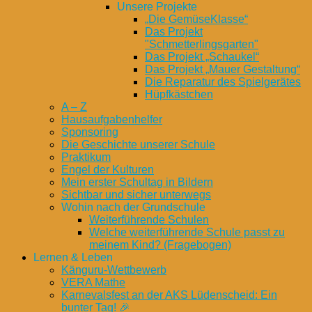
Unsere Projekte
„Die GemüseKlasse“
Das Projekt
"Schmetterlingsgarten"
Das Projekt „Schaukel“
Das Projekt „Mauer Gestaltung“
Die Reparatur des Spielgerätes
Hüpfkästchen
A – Z
Hausaufgabenhelfer
Sponsoring
Die Geschichte unserer Schule
Praktikum
Engel der Kulturen
Mein erster Schultag in Bildern
Sichtbar und sicher unterwegs
Wohin nach der Grundschule
Weiterführende Schulen
Welche weiterführende Schule passt zu
meinem Kind? (Fragebogen)
Lernen & Leben
Känguru-Wettbewerb
VERA Mathe
Karnevalsfest an der AKS Lüdenscheid: Ein
bunter Tag! 🎉