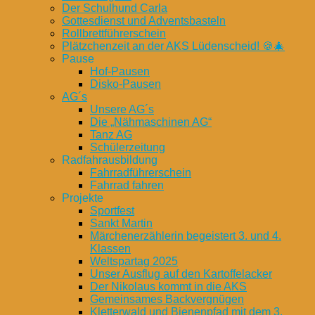
Der Schulhund Carla
Gottesdienst und Adventsbasteln
Rollbrettführerschein
Plätzchenzeit an der AKS Lüdenscheid! 🍪🎄
Pause
Hof-Pausen
Disko-Pausen
AG´s
Unsere AG´s
Die „Nähmaschinen AG“
Tanz AG
Schülerzeitung
Radfahrausbildung
Fahrradführerschein
Fahrrad fahren
Projekte
Sportfest
Sankt Martin
Märchenerzählerin begeistert 3. und 4.
Klassen
Weltspartag 2025
Unser Ausflug auf den Kartoffelacker
Der Nikolaus kommt in die AKS
Gemeinsames Backvergnügen
Kletterwald und Bienenpfad mit dem 3.