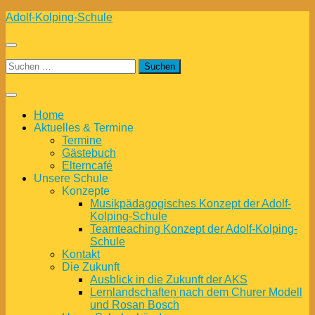
Zum
Adolf-Kolping-Schule
Inhalt
springen
Suchen
nach:
Home
Aktuelles & Termine
Termine
Gästebuch
Elterncafé
Unsere Schule
Konzepte
Musikpädagogisches Konzept der Adolf-
Kolping-Schule
Teamteaching Konzept der Adolf-Kolping-
Schule
Kontakt
Die Zukunft
Ausblick in die Zukunft der AKS
Lernlandschaften nach dem Churer Modell
und Rosan Bosch