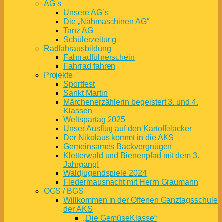
AG´s
Unsere AG´s
Die „Nähmaschinen AG“
Tanz AG
Schülerzeitung
Radfahrausbildung
Fahrradführerschein
Fahrrad fahren
Projekte
Sportfest
Sankt Martin
Märchenerzählerin begeistert 3. und 4.
Klassen
Weltspartag 2025
Unser Ausflug auf den Kartoffelacker
Der Nikolaus kommt in die AKS
Gemeinsames Backvergnügen
Kletterwald und Bienenpfad mit dem 3.
Jahrgang!
Waldjugendspiele 2024
Fledermausnacht mit Herrn Graumann
OGS / BGS
Willkommen in der Offenen Ganztagsschule
der AKS
„Die GemüseKlasse“