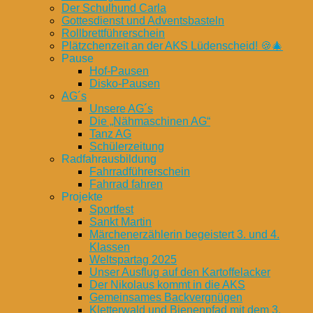
Der Schulhund Carla
Gottesdienst und Adventsbasteln
Rollbrettführerschein
Plätzchenzeit an der AKS Lüdenscheid! 🍪🎄
Pause
Hof-Pausen
Disko-Pausen
AG´s
Unsere AG´s
Die „Nähmaschinen AG“
Tanz AG
Schülerzeitung
Radfahrausbildung
Fahrradführerschein
Fahrrad fahren
Projekte
Sportfest
Sankt Martin
Märchenerzählerin begeistert 3. und 4.
Klassen
Weltspartag 2025
Unser Ausflug auf den Kartoffelacker
Der Nikolaus kommt in die AKS
Gemeinsames Backvergnügen
Kletterwald und Bienenpfad mit dem 3.