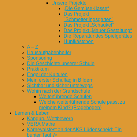
Unsere Projekte
„Die GemüseKlasse“
Das Projekt
"Schmetterlingsgarten"
Das Projekt „Schaukel“
Das Projekt „Mauer Gestaltung“
Die Reparatur des Spielgerätes
Hüpfkästchen
A – Z
Hausaufgabenhelfer
Sponsoring
Die Geschichte unserer Schule
Praktikum
Engel der Kulturen
Mein erster Schultag in Bildern
Sichtbar und sicher unterwegs
Wohin nach der Grundschule
Weiterführende Schulen
Welche weiterführende Schule passt zu
meinem Kind? (Fragebogen)
Lernen & Leben
Känguru-Wettbewerb
VERA Mathe
Karnevalsfest an der AKS Lüdenscheid: Ein
bunter Tag! 🎉