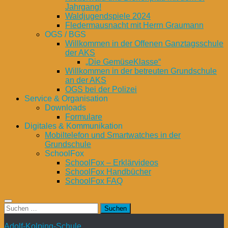
Jahrgang!
Waldjugendspiele 2024
Fledermausnacht mit Herrn Graumann
OGS / BGS
Willkommen in der Offenen Ganztagsschule
der AKS
„Die GemüseKlasse“
Willkommen in der betreuten Grundschule
an der AKS
OGS bei der Polizei
Service & Organisation
Downloads
Formulare
Digitales & Kommunikation
Mobiltelefon und Smartwatches in der
Grundschule
SchoolFox
SchoolFox – Erklärvideos
SchoolFox Handbücher
SchoolFox FAQ
Suchen
nach:
Adolf-Kolping-Schule