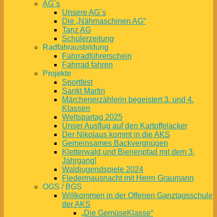
AG´s
Unsere AG´s
Die „Nähmaschinen AG“
Tanz AG
Schülerzeitung
Radfahrausbildung
Fahrradführerschein
Fahrrad fahren
Projekte
Sportfest
Sankt Martin
Märchenerzählerin begeistert 3. und 4.
Klassen
Weltspartag 2025
Unser Ausflug auf den Kartoffelacker
Der Nikolaus kommt in die AKS
Gemeinsames Backvergnügen
Kletterwald und Bienenpfad mit dem 3.
Jahrgang!
Waldjugendspiele 2024
Fledermausnacht mit Herrn Graumann
OGS / BGS
Willkommen in der Offenen Ganztagsschule
der AKS
„Die GemüseKlasse“