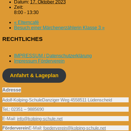
Datum:
17. Oktober 2023
Zeit:
8:00 - 13:30
«
Elterncafé
Besuch einer Märchenerzählerin Klasse 3
»
RECHTLICHES
IMPRESSUM / Datenschutzerklärung
Impressum Förderverein
Anfahrt & Lageplan
Adresse
Adolf-Kolping-SchuleDanziger Weg 4558511 Lüdenscheid
Tel.: 02351 – 9885690
E-Mail:
info@kolping-schule.net
Förderverein
E-Mail:
foederverein@kolping-schule.net