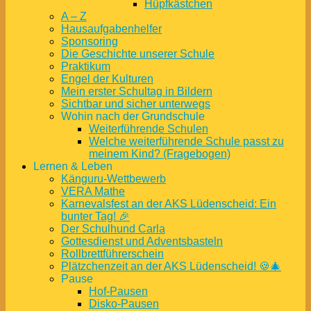
Hüpfkästchen
A – Z
Hausaufgabenhelfer
Sponsoring
Die Geschichte unserer Schule
Praktikum
Engel der Kulturen
Mein erster Schultag in Bildern
Sichtbar und sicher unterwegs
Wohin nach der Grundschule
Weiterführende Schulen
Welche weiterführende Schule passt zu
meinem Kind? (Fragebogen)
Lernen & Leben
Känguru-Wettbewerb
VERA Mathe
Karnevalsfest an der AKS Lüdenscheid: Ein
bunter Tag! 🎉
Der Schulhund Carla
Gottesdienst und Adventsbasteln
Rollbrettführerschein
Plätzchenzeit an der AKS Lüdenscheid! 🍪🎄
Pause
Hof-Pausen
Disko-Pausen