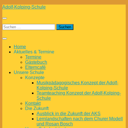
Zum
Adolf-Kolping-Schule
Inhalt
springen
Suchen
nach:
Home
Aktuelles & Termine
Termine
Gästebuch
Elterncafé
Unsere Schule
Konzepte
Musikpädagogisches Konzept der Adolf-
Kolping-Schule
Teamteaching Konzept der Adolf-Kolping-
Schule
Kontakt
Die Zukunft
Ausblick in die Zukunft der AKS
Lernlandschaften nach dem Churer Modell
und Rosan Bosch