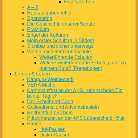
Hüpfkästchen
A – Z
Hausaufgabenhelfer
Sponsoring
Die Geschichte unserer Schule
Praktikum
Engel der Kulturen
Mein erster Schultag in Bildern
Sichtbar und sicher unterwegs
Wohin nach der Grundschule
Weiterführende Schulen
Welche weiterführende Schule passt zu
meinem Kind? (Fragebogen)
Lernen & Leben
Känguru-Wettbewerb
VERA Mathe
Karnevalsfest an der AKS Lüdenscheid: Ein
bunter Tag! 🎉
Der Schulhund Carla
Gottesdienst und Adventsbasteln
Rollbrettführerschein
Plätzchenzeit an der AKS Lüdenscheid! 🍪🎄
Pause
Hof-Pausen
Disko-Pausen