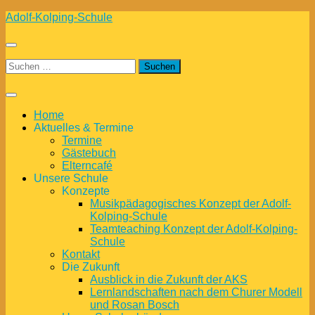
Zum
Adolf-Kolping-Schule
Inhalt
springen
Suchen
nach:
Home
Aktuelles & Termine
Termine
Gästebuch
Elterncafé
Unsere Schule
Konzepte
Musikpädagogisches Konzept der Adolf-
Kolping-Schule
Teamteaching Konzept der Adolf-Kolping-
Schule
Kontakt
Die Zukunft
Ausblick in die Zukunft der AKS
Lernlandschaften nach dem Churer Modell
und Rosan Bosch