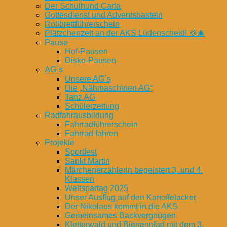
Der Schulhund Carla
Gottesdienst und Adventsbasteln
Rollbrettführerschein
Plätzchenzeit an der AKS Lüdenscheid! 🍪🎄
Pause
Hof-Pausen
Disko-Pausen
AG´s
Unsere AG´s
Die „Nähmaschinen AG“
Tanz AG
Schülerzeitung
Radfahrausbildung
Fahrradführerschein
Fahrrad fahren
Projekte
Sportfest
Sankt Martin
Märchenerzählerin begeistert 3. und 4.
Klassen
Weltspartag 2025
Unser Ausflug auf den Kartoffelacker
Der Nikolaus kommt in die AKS
Gemeinsames Backvergnügen
Kletterwald und Bienenpfad mit dem 3.