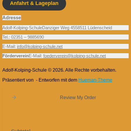
Anfahrt & Lageplan
Adresse
Adolf-Kolping-SchuleDanziger Weg 4558511 Lüdenscheid
Tel.: 02351 – 9885690
E-Mail:
info@kolping-schule.net
Förderverein
E-Mail:
foederverein@kolping-schule.net
Adolf-Kolping-Schule © 2026. Alle Rechte vorbehalten.
Präsentiert von
- Entworfen mit dem
Hueman-Theme
Review My Order