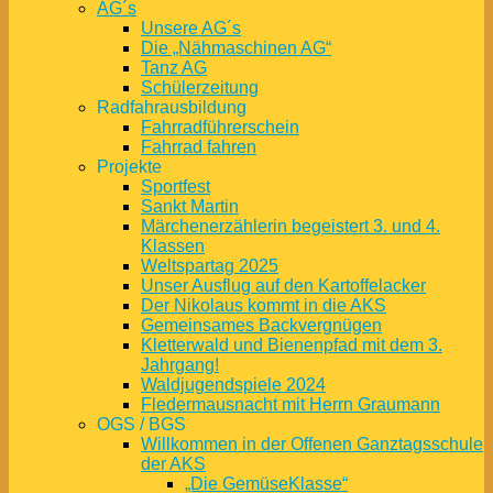
AG´s
Unsere AG´s
Die „Nähmaschinen AG“
Tanz AG
Schülerzeitung
Radfahrausbildung
Fahrradführerschein
Fahrrad fahren
Projekte
Sportfest
Sankt Martin
Märchenerzählerin begeistert 3. und 4.
Klassen
Weltspartag 2025
Unser Ausflug auf den Kartoffelacker
Der Nikolaus kommt in die AKS
Gemeinsames Backvergnügen
Kletterwald und Bienenpfad mit dem 3.
Jahrgang!
Waldjugendspiele 2024
Fledermausnacht mit Herrn Graumann
OGS / BGS
Willkommen in der Offenen Ganztagsschule
der AKS
„Die GemüseKlasse“