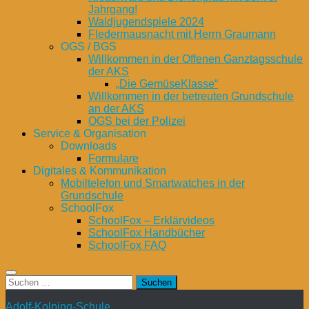
Jahrgang!
Waldjugendspiele 2024
Fledermausnacht mit Herrn Graumann
OGS / BGS
Willkommen in der Offenen Ganztagsschule
der AKS
„Die GemüseKlasse“
Willkommen in der betreuten Grundschule
an der AKS
OGS bei der Polizei
Service & Organisation
Downloads
Formulare
Digitales & Kommunikation
Mobiltelefon und Smartwatches in der
Grundschule
SchoolFox
SchoolFox – Erklärvideos
SchoolFox Handbücher
SchoolFox FAQ
Suchen
nach:
Adolf-Kolping-Schule