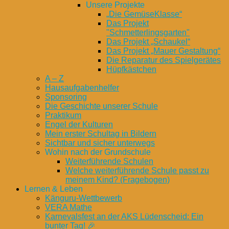
Unsere Projekte
„Die GemüseKlasse“
Das Projekt
"Schmetterlingsgarten"
Das Projekt „Schaukel“
Das Projekt „Mauer Gestaltung“
Die Reparatur des Spielgerätes
Hüpfkästchen
A – Z
Hausaufgabenhelfer
Sponsoring
Die Geschichte unserer Schule
Praktikum
Engel der Kulturen
Mein erster Schultag in Bildern
Sichtbar und sicher unterwegs
Wohin nach der Grundschule
Weiterführende Schulen
Welche weiterführende Schule passt zu
meinem Kind? (Fragebogen)
Lernen & Leben
Känguru-Wettbewerb
VERA Mathe
Karnevalsfest an der AKS Lüdenscheid: Ein
bunter Tag! 🎉