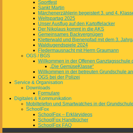
Sportfest
Sankt Martin
Märchenerzählerin begeistert 3. und 4. Klass
Weltspartag 2025
Unser Ausflug auf den Kartoffelacker
Der Nikolaus kommt in die AKS
Gemeinsames Backvergnügen
Kletterwald und Bienenpfad mit dem 3. Jahrg
Waldjugendspiele 2024
Fledermausnacht mit Herrn Graumann
OGS / BGS
Willkommen in der Offenen Ganztagsschule 
„Die GemüseKlasse“
Willkommen in der betreuten Grundschule a
OGS bei der Polizei
Service & Organisation
Downloads
Formulare
Digitales & Kommunikation
Mobiltelefon und Smartwatches in der Grundschul
SchoolFox
SchoolFox – Erklärvideos
SchoolFox Handbücher
SchoolFox FAQ