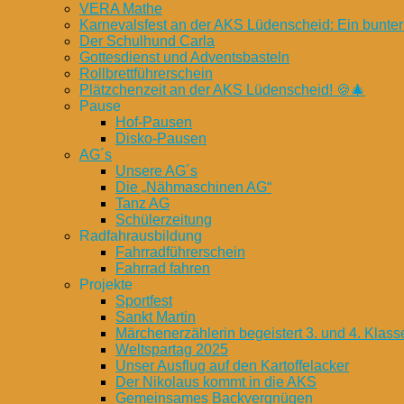
VERA Mathe
Karnevalsfest an der AKS Lüdenscheid: Ein bunter
Der Schulhund Carla
Gottesdienst und Adventsbasteln
Rollbrettführerschein
Plätzchenzeit an der AKS Lüdenscheid! 🍪🎄
Pause
Hof-Pausen
Disko-Pausen
AG´s
Unsere AG´s
Die „Nähmaschinen AG“
Tanz AG
Schülerzeitung
Radfahrausbildung
Fahrradführerschein
Fahrrad fahren
Projekte
Sportfest
Sankt Martin
Märchenerzählerin begeistert 3. und 4. Klass
Weltspartag 2025
Unser Ausflug auf den Kartoffelacker
Der Nikolaus kommt in die AKS
Gemeinsames Backvergnügen