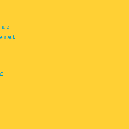
chule
in auf.
n"