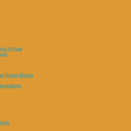
ing-Schule
hule
und Rosan Bosch
anstaltung
chule