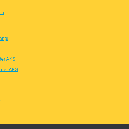
en
ang!
der AKS
n der AKS
e