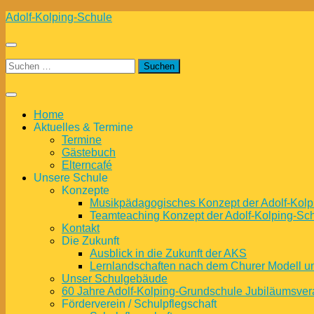
Zum
Adolf-Kolping-Schule
Inhalt
springen
Suchen
nach:
Home
Aktuelles & Termine
Termine
Gästebuch
Elterncafé
Unsere Schule
Konzepte
Musikpädagogisches Konzept der Adolf-Kolp
Teamteaching Konzept der Adolf-Kolping-Sc
Kontakt
Die Zukunft
Ausblick in die Zukunft der AKS
Lernlandschaften nach dem Churer Modell 
Unser Schulgebäude
60 Jahre Adolf-Kolping-Grundschule Jubiläumsver
Förderverein / Schulpflegschaft