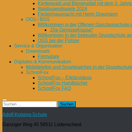
Kletterwald und Bienenpfad mit dem 3. Jahrg
Waldjugendspiele 2024
Fledermausnacht mit Herrn Graumann
OGS / BGS
Willkommen in der Offenen Ganztagsschule 
„Die GemüseKlasse“
Willkommen in der betreuten Grundschule a
OGS bei der Polizei
Service & Organisation
Downloads
Formulare
Digitales & Kommunikation
Mobiltelefon und Smartwatches in der Grundschul
SchoolFox
SchoolFox – Erklärvideos
SchoolFox Handbücher
SchoolFox FAQ
Suchen
nach:
Adolf-Kolping-Schule
Danziger Weg 45 58511 Lüdenscheid