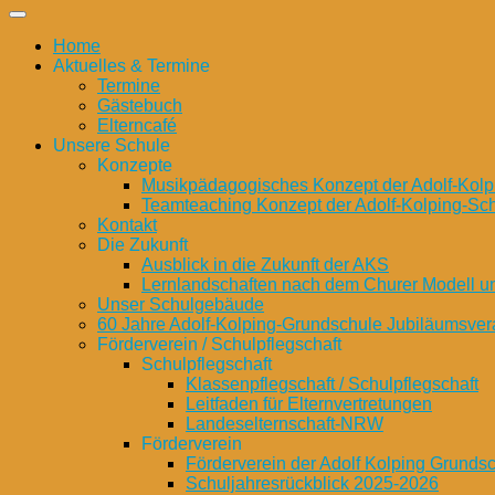
Home
Aktuelles & Termine
Termine
Gästebuch
Elterncafé
Unsere Schule
Konzepte
Musikpädagogisches Konzept der Adolf-Kolp
Teamteaching Konzept der Adolf-Kolping-Sc
Kontakt
Die Zukunft
Ausblick in die Zukunft der AKS
Lernlandschaften nach dem Churer Modell 
Unser Schulgebäude
60 Jahre Adolf-Kolping-Grundschule Jubiläumsver
Förderverein / Schulpflegschaft
Schulpflegschaft
Klassenpflegschaft / Schulpflegschaft
Leitfaden für Elternvertretungen
Landeselternschaft-NRW
Förderverein
Förderverein der Adolf Kolping Grunds
Schuljahresrückblick 2025-2026