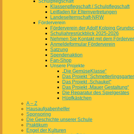
Schulpflegschaft
Klassenpflegschaft / Schulpflegschaft
Leitfaden für Elternvertretungen
Landeselternschaft-NRW
Förderverein
Förderverein der Adolf Kolping Grunds
Schuljahresrückblick 2025-2026
Nehmen Sie Kontakt mit dem Fördervere
Anmeldeformular Förderverein
Satzung
Spendenaktion
Fan-Shop
Unsere Projekte
„Die GemüseKlasse“
Das Projekt "Schmetterlingsgarte
Das Projekt „Schaukel“
Das Projekt „Mauer Gestaltung“
Die Reparatur des Spielgerätes
Hüpfkästchen
A – Z
Hausaufgabenhelfer
Sponsoring
Die Geschichte unserer Schule
Praktikum
Engel der Kulturen