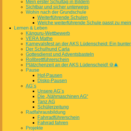
Mein erster Schultag in Bildern
Sichtbar und sicher unterwegs
Wohin nach der Grundschule
Weiterführende Schulen
Welche weiterführende Schule passt zu mei
Lernen & Leben
Känguru-Wettbewerb
VERA Mathe
Karnevalsfest an der AKS Lüdenscheid: Ein bunter
Der Schulhund Carla
Gottesdienst und Adventsbasteln
Rollbrettführerschein
Plätzchenzeit an der AKS Lüdenscheid! 🍪🎄
Pause
Hof-Pausen
Disko-Pausen
AG´s
Unsere AG´s
Die „Nähmaschinen AG“
Tanz AG
Schülerzeitung
Radfahrausbildung
Fahrradführerschein
Fahrrad fahren
Projekte