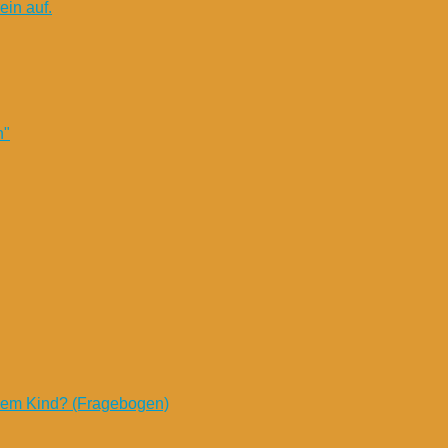
in auf.
n"
nem Kind? (Fragebogen)