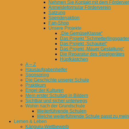
Nehmen Sie Kontakt mit dem Fördervere
Anmeldeformular Förderverein
Satzung
Spendenaktion
Fan-Shop
Unsere Projekte
„Die GemüseKlasse“
Das Projekt "Schmetterlingsgarte
Das Projekt „Schaukel“
Das Projekt „Mauer Gestaltung“
Die Reparatur des Spielgerätes
Hüpfkästchen
A – Z
Hausaufgabenhelfer
Sponsoring
Die Geschichte unserer Schule
Praktikum
Engel der Kulturen
Mein erster Schultag in Bildern
Sichtbar und sicher unterwegs
Wohin nach der Grundschule
Weiterführende Schulen
Welche weiterführende Schule passt zu mei
Lernen & Leben
Känguru-Wettbewerb