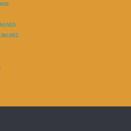
ang!
der AKS
n der AKS
e